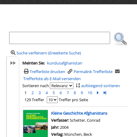
Ihre Mediensuche
Suche verfeinern (Erweiterte Suche)
Meinten Sie:
kundusafghanistan
Trefferliste drucken
Permalink Trefferliste
Trefferliste als E-Mail versenden
Sortieren nach
aufsteigend sortieren
1
2
3
4
5
6
7
8
9
10
Zur nächsten Seite b
Zur letzten Seite 
129 Treffer
Treffer pro Seite
Suchergebnis
Kleine Geschichte Afghanistans
Verfasser:
Schetter, Conrad
Suche nach diesem 
Jahr:
2004
Verlag:
München, Beck