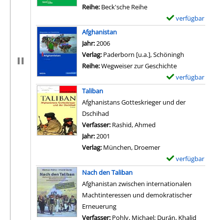
Reihe:
Beck'sche Reihe
verfügbar
E
x
Afghanistan
e
Suche nach diesem Verfasser
Jahr:
2006
m
Verlag:
Paderborn [u.a.], Schöningh
p
Reihe:
Wegweiser zur Geschichte
l
verfügbar
E
a
x
Taliban
r
e
Afghanistans Gotteskrieger und der
-
m
Dschihad
D
p
Verfasser:
Rashid, Ahmed
Suche nach diesem Ve
e
l
Jahr:
2001
t
a
Verlag:
München, Droemer
a
r
verfügbar
E
i
-
x
Nach den Taliban
l
D
e
Afghanistan zwischen internationalen
s
e
m
Machtinteressen und demokratischer
v
t
p
Erneuerung
o
a
l
Verfasser:
Pohly, Michael
;
Durán, Khalid
Suche n