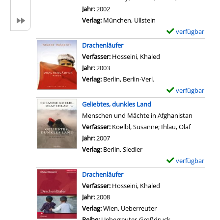
n
i
a
Jahr:
2002
K
l
r
Verlag:
München, Ullstein
l
s
-
verfügbar
E
e
v
D
x
Drachenläufer
i
o
e
e
Verfasser:
Hosseini, Khaled
Suche nach diesem V
n
n
t
m
Jahr:
2003
e
A
a
p
Verlag:
Berlin, Berlin-Verl.
G
f
i
l
verfügbar
E
e
g
l
a
x
s
Geliebtes, dunkles Land
h
s
r
e
c
Menschen und Mächte in Afghanistan
a
v
-
m
h
Verfasser:
Koelbl, Susanne
;
Ihlau, Olaf
Suche nac
n
o
D
p
i
Jahr:
2007
i
n
e
l
c
Verlag:
Berlin, Siedler
s
T
t
a
h
verfügbar
E
t
a
a
r
t
x
a
Drachenläufer
l
i
-
e
e
n
Verfasser:
Hosseini, Khaled
Suche nach diesem V
i
l
D
A
m
a
Jahr:
2008
b
s
e
f
p
n
Verlag:
Wien, Ueberreuter
a
v
t
g
l
z
Reihe:
Ueberreuter-Großdruck