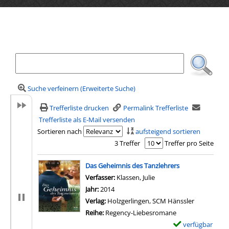
Ihre Mediensuche
Suche verfeinern (Erweiterte Suche)
Trefferliste drucken
Permalink Trefferliste
Trefferliste als E-Mail versenden
Sortieren nach
aufsteigend sortieren
3 Treffer
Treffer pro Seite
Suchergebnis
Das Geheimnis des Tanzlehrers
Verfasser:
Klassen, Julie
Suche nach diesem Verf
Jahr:
2014
Verlag:
Holzgerlingen, SCM Hänssler
Reihe:
Regency-Liebesromane
verfügbar
E