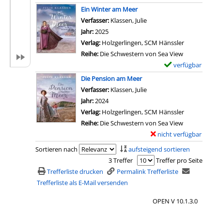
x
Ein Winter am Meer
e
Verfasser:
Klassen, Julie
Suche nach diesem Verf
m
Jahr:
2025
p
Verlag:
Holzgerlingen, SCM Hänssler
l
Reihe:
Die Schwestern von Sea View
a
verfügbar
E
r
x
Die Pension am Meer
-
e
Verfasser:
Klassen, Julie
Suche nach diesem Verf
D
m
Jahr:
2024
e
p
Verlag:
Holzgerlingen, SCM Hänssler
t
l
Reihe:
Die Schwestern von Sea View
a
a
nicht verfügbar
E
i
r
x
Sortieren nach
aufsteigend sortieren
l
-
e
3 Treffer
Treffer pro Seite
s
D
m
Trefferliste drucken
Permalink Trefferliste
v
e
p
Trefferliste als E-Mail versenden
o
t
l
n
a
OPEN V 10.1.3.0
a
D
i
r