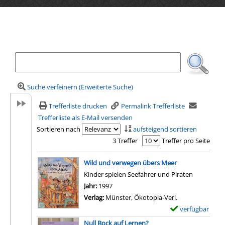
Ihre Mediensuche
Suche verfeinern (Erweiterte Suche)
Trefferliste drucken
Permalink Trefferliste
Trefferliste als E-Mail versenden
Sortieren nach
aufsteigend sortieren
3 Treffer
Treffer pro Seite
Suchergebnis
Wild und verwegen übers Meer
Kinder spielen Seefahrer und Piraten
Suche nach diesem Verfasser
Jahr:
1997
Verlag:
Münster, Ökotopia-Verl.
verfügbar
E
x
Null Bock auf Lernen?