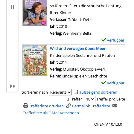
e
so fördern Eltern die schulische Leistung
m
Ihrer Kinder
p
Verfasser:
Träbert, Detlef
Suche nach diesem Ver
l
Jahr:
2010
a
Verlag:
Weinheim, Beltz
r
verfügbar
E
-
x
Wild und verwegen übers Meer
D
e
Kinder spielen Seefahrer und Piraten
e
m
Suche nach diesem Verfasser
Jahr:
2011
t
p
Verlag:
Münster, Ökotopia-Verl.
a
l
Reihe:
Kinder spielen Geschichte
i
a
verfügbar
E
l
r
x
Sortieren nach
aufsteigend sortieren
s
-
e
3 Treffer
Treffer pro Seite
v
D
m
Trefferliste drucken
Permalink Trefferliste
o
e
p
Trefferliste als E-Mail versenden
n
t
l
W
a
OPEN V 10.1.3.0
a
i
i
r