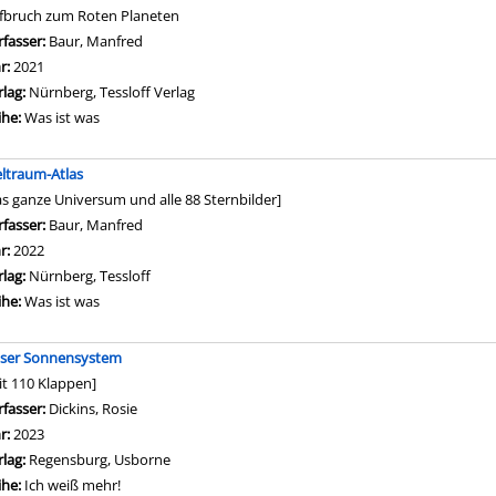
fbruch zum Roten Planeten
rfasser:
Baur, Manfred
Suche nach diesem Verfasser
hr:
2021
rlag:
Nürnberg, Tessloff Verlag
ihe:
Was ist was
ltraum-Atlas
as ganze Universum und alle 88 Sternbilder]
rfasser:
Baur, Manfred
Suche nach diesem Verfasser
hr:
2022
rlag:
Nürnberg, Tessloff
ihe:
Was ist was
ser Sonnensystem
it 110 Klappen]
rfasser:
Dickins, Rosie
Suche nach diesem Verfasser
hr:
2023
rlag:
Regensburg, Usborne
ihe:
Ich weiß mehr!