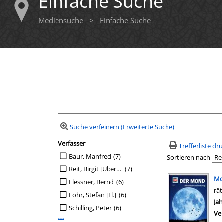
Einfache Suche
Mediensuche
>
Einfache Suche
Ihre Mediensuche
Suche verfeinern (Erweiterte Suche)
Verfasser
Suchfilter
Trefferliste d
Suche auf Verfasser einschränken
Baur, Manfred
(7)
Sortieren nach
Reit, Birgit [Übers.]
(7)
Suchergebn
M
Flessner, Bernd
(6)
rä
Lohr, Stefan [Ill.]
(6)
Su
Ja
Schilling, Peter
(6)
Ve
Mehr Verfasser-Filter anzeigen