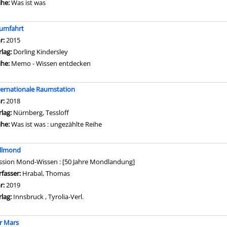
ihe:
Was ist was
umfahrt
che nach diesem Verfasser
hr:
2015
rlag:
Dorling Kindersley
ihe:
Memo - Wissen entdecken
ternationale Raumstation
che nach diesem Verfasser
hr:
2018
rlag:
Nürnberg, Tessloff
ihe:
Was ist was : ungezählte Reihe
llmond
ssion Mond-Wissen : [50 Jahre Mondlandung]
rfasser:
Hrabal, Thomas
Suche nach diesem Verfasser
hr:
2019
rlag:
Innsbruck , Tyrolia-Verl.
r Mars