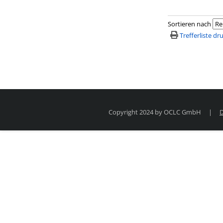
Sortieren nach
Trefferliste d
Copyright 2024 by OCLC GmbH
|
D