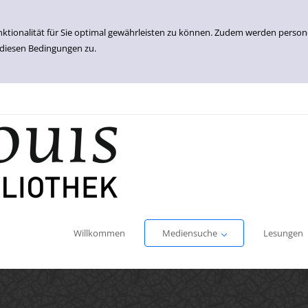
nktionalität für Sie optimal gewährleisten zu können. Zudem werden perso
 diesen Bedingungen zu.
Einfache Suche
Erweiterte Suche
Willkommen
Mediensuche
Lesungen