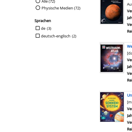
Suche auf Medienart einschränken
Alle (72)
Au
Physische Medien (72)
Ve
Ja
Sprachen
Ve
Suche auf Sprachen einschränken
de
(3)
Re
deutsch-englisch
(2)
We
[d
Ve
Ja
Ve
Re
Un
[m
Ve
Ja
Ve
Re