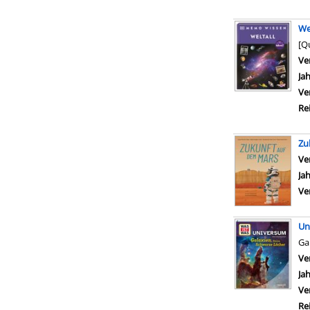
We
[Q
Ve
Ja
Ve
Re
Zu
Ve
Ja
Ve
Un
Ga
Ve
Ja
Ve
Re