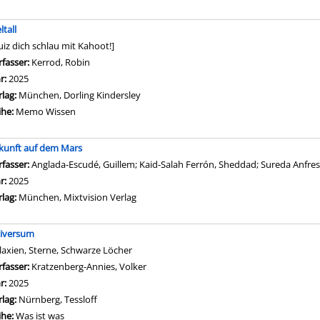
ltall
uiz dich schlau mit Kahoot!]
rfasser:
Kerrod, Robin
Suche nach diesem Verfasser
hr:
2025
rlag:
München, Dorling Kindersley
ihe:
Memo Wissen
kunft auf dem Mars
rfasser:
Anglada-Escudé, Guillem
;
Kaid-Salah Ferrón, Sheddad
;
Sureda Anfres
hr:
2025
rlag:
München, Mixtvision Verlag
iversum
laxien, Sterne, Schwarze Löcher
rfasser:
Kratzenberg-Annies, Volker
Suche nach diesem Verfasser
hr:
2025
rlag:
Nürnberg, Tessloff
ihe:
Was ist was