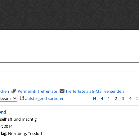
rucken
Permalink Trefferliste
Trefferliste als E-Mail versenden
aufsteigend sortieren
Zur ersten Seite blätter
Zur vorherigen Seit
1
2
3
4
5
is
ond
tselhaft und mächtig
che nach diesem Verfasser
hr:
2014
rlag:
Nürnberg, Tessloff