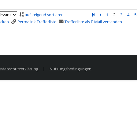
aufsteigend sortieren
Zur ersten Seite blätter
Zur vorherigen Seit
1
2
3
4
5
rucken
Permalink Trefferliste
Trefferliste als E-Mail versenden
atenschutzerklärung
|
Nutzungsbedingungen