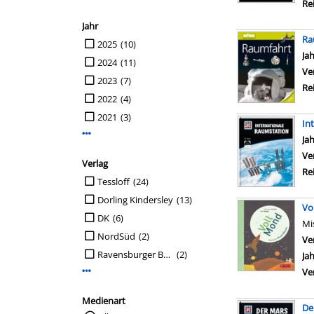
Re
Jahr
Ra
Suche auf Jahr einschränken
2025
(10)
Su
Ja
2024
(11)
Ve
2023
(7)
Re
2022
(4)
2021
(3)
In
Mehr Jahr-Filter anzeigen
Su
Ja
Ve
Verlag
Re
Suche auf Verlag einschränken
Tessloff
(24)
Dorling Kindersley
(13)
Vo
DK
(6)
Mi
NordSüd
(2)
Ve
Ravensburger Buchverlag
(2)
Ja
Ve
Mehr Verlag-Filter anzeigen
Medienart
De