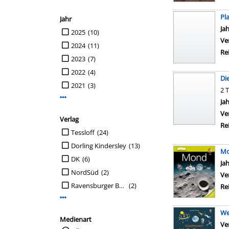
Pl
Jahr
Su
Ja
Suche auf Jahr einschränken
2025
(10)
Ve
2024
(11)
Re
2023
(7)
2022
(4)
Die
2021
(3)
2 
Mehr Jahr-Filter anzeigen
Su
Ja
Ve
Verlag
Re
Suche auf Verlag einschränken
Tessloff
(24)
Dorling Kindersley
(13)
M
DK
(6)
Su
Ja
NordSüd
(2)
Ve
Ravensburger Buchverlag
(2)
Re
Mehr Verlag-Filter anzeigen
We
Medienart
Ve