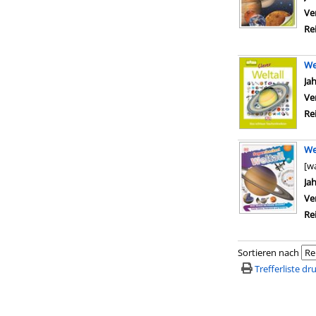
Ve
Re
We
Su
Ja
Ve
Re
We
[w
Su
Ja
Ve
Re
Sortieren nach
Trefferliste d