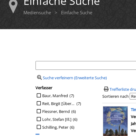
Einfache Suche
Mediensuche
>
Einfache Suche
Ihre Mediensuche
Suche verfeinern (Erweiterte Suche)
Verfasser
Suchfilter
Trefferliste d
Suche auf Verfasser einschränken
Baur, Manfred
(7)
Sortieren nach
Reit, Birgit [Übers.]
(7)
Suchergebn
Ti
Flessner, Bernd
(6)
Ve
Lohr, Stefan [Ill.]
(6)
Ja
Schilling, Peter
(6)
Ve
Mehr Verfasser-Filter anzeigen