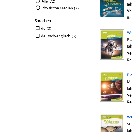
Suche auf Medienart einschränken
Alle (72)
Ja
Physische Medien (72)
Ve
Re
Sprachen
Suche auf Sprachen einschränken
de
(3)
We
deutsch-englisch
(2)
Pl
Su
Ja
Ve
Re
Pl
Mo
Su
Ja
Ve
Re
We
St
Su
Ja