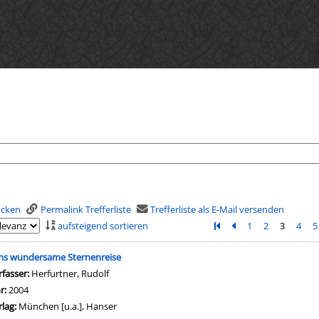
rucken
Permalink Trefferliste
Trefferliste als E-Mail versenden
aufsteigend sortieren
Zur ersten Seite blätter
Zur vorherigen Seit
1
2
3
4
5
is
ms wundersame Sternenreise
rfasser:
Herfurtner, Rudolf
Suche nach diesem Verfasser
hr:
2004
rlag:
München [u.a.], Hanser