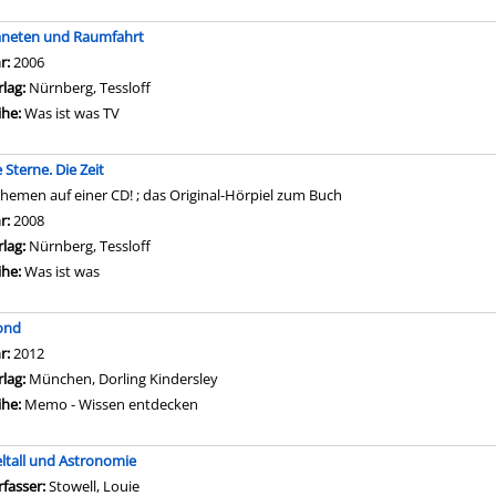
aneten und Raumfahrt
che nach diesem Verfasser
hr:
2006
rlag:
Nürnberg, Tessloff
ihe:
Was ist was TV
 Sterne. Die Zeit
Themen auf einer CD! ; das Original-Hörpiel zum Buch
che nach diesem Verfasser
hr:
2008
rlag:
Nürnberg, Tessloff
ihe:
Was ist was
ond
che nach diesem Verfasser
hr:
2012
rlag:
München, Dorling Kindersley
ihe:
Memo - Wissen entdecken
ltall und Astronomie
rfasser:
Stowell, Louie
Suche nach diesem Verfasser