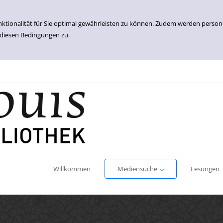
nktionalität für Sie optimal gewährleisten zu können. Zudem werden perso
 diesen Bedingungen zu.
Einfache Suche
Erweiterte Suche
Willkommen
Mediensuche
Lesungen