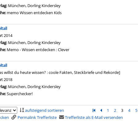
rlag:
München, Dorling Kindersley
ihe:
memo Wissen entdecken Kids
ltall
che nach diesem Verfasser
hr:
2014
rlag:
München, Dorling Kindersley
ihe:
Memo - Wissen entdecken : Clever
ltall
as willst du heute wissen? : coole Fakten, Steckbriefe und Rekorde]
che nach diesem Verfasser
hr:
2018
rlag:
München, Dorling Kindersley
ihe:
Superchecker!
aufsteigend sortieren
Zur ersten Seite blätter
Zur vorherigen Seit
1
2
3
4
5
rucken
Permalink Trefferliste
Trefferliste als E-Mail versenden