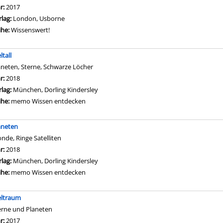
hr:
2017
rlag:
London, Usborne
ihe:
Wissenswert!
ltall
aneten, Sterne, Schwarze Löcher
che nach diesem Verfasser
hr:
2018
rlag:
München, Dorling Kindersley
ihe:
memo Wissen entdecken
aneten
nde, Ringe Satelliten
che nach diesem Verfasser
hr:
2018
rlag:
München, Dorling Kindersley
ihe:
memo Wissen entdecken
ltraum
erne und Planeten
che nach diesem Verfasser
hr:
2017