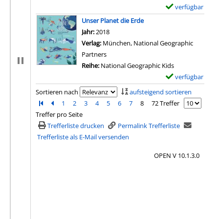
verfügbar
E
x
Unser Planet die Erde
e
Suche nach diesem Verfasser
Jahr:
2018
m
Verlag:
München, National Geographic
p
Partners
l
Reihe:
National Geographic Kids
a
verfügbar
E
r
x
Sortieren nach
aufsteigend sortieren
-
e
Zur ersten Seite blättern
Zur vorherigen Seite blättern
1
2
3
4
5
6
7
8
72 Treffer
D
m
Treffer pro Seite
e
p
Trefferliste drucken
Permalink Trefferliste
t
l
Trefferliste als E-Mail versenden
a
a
i
OPEN V 10.1.3.0
r
l
-
s
D
v
e
o
t
n
a