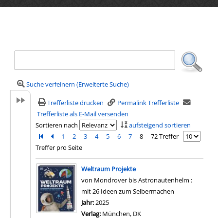
Ihre Mediensuche
Suche verfeinern (Erweiterte Suche)
Trefferliste drucken
Permalink Trefferliste
Trefferliste als E-Mail versenden
Sortieren nach
aufsteigend sortieren
Zur ersten Seite blättern
Zur vorherigen Seite blättern
1
2
3
4
5
6
7
8
72 Treffer
Treffer pro Seite
Suchergebnis
Weltraum Projekte
von Mondrover bis Astronautenhelm :
mit 26 Ideen zum Selbermachen
Suche nach diesem Verfasser
Jahr:
2025
Verlag:
München, DK