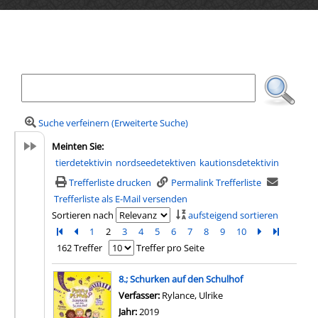
Ihre Mediensuche
Suche verfeinern (Erweiterte Suche)
Meinten Sie:
tierdetektivin
nordseedetektiven
kautionsdetektivin
Trefferliste drucken
Permalink Trefferliste
Trefferliste als E-Mail versenden
Sortieren nach
aufsteigend sortieren
Zur ersten Seite blättern
Zur vorherigen Seite blättern
1
2
3
4
5
6
7
8
9
10
Zur nächsten 
Zur letzte
162 Treffer
Treffer pro Seite
Suchergebnis
8.; Schurken auf den Schulhof
Verfasser:
Rylance, Ulrike
Suche nach diesem Ver
Jahr:
2019