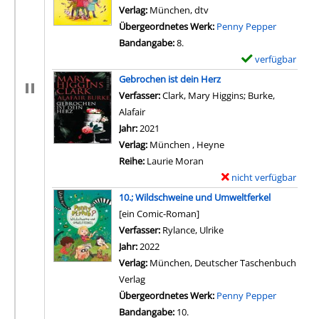
Verlag:
München, dtv
Übergeordnetes Werk:
Penny Pepper
Bandangabe:
8.
verfügbar
E
x
Gebrochen ist dein Herz
e
Verfasser:
Clark, Mary Higgins
;
Burke,
m
Alafair
Suche nach diesem Verfasser
p
Jahr:
2021
l
Verlag:
München , Heyne
a
Reihe:
Laurie Moran
r
nicht verfügbar
E
-
x
10.; Wildschweine und Umweltferkel
D
e
[ein Comic-Roman]
e
m
Verfasser:
Rylance, Ulrike
Suche nach diesem Ver
t
p
Jahr:
2022
a
l
Verlag:
München, Deutscher Taschenbuch
i
a
Verlag
l
r
Übergeordnetes Werk:
Penny Pepper
s
-
Bandangabe:
10.