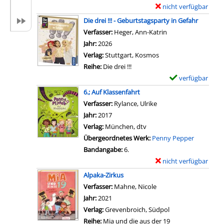
v
D
nicht verfügbar
E
o
e
x
Die drei !!! - Geburtstagsparty in Gefahr
n
t
e
Verfasser:
Heger, Ann-Katrin
Suche nach diesem
8
a
m
Jahr:
2026
.
i
p
Verlag:
Stuttgart, Kosmos
;
l
l
Reihe:
Die drei !!!
S
s
a
verfügbar
E
c
v
r
x
6.; Auf Klassenfahrt
h
o
-
e
Verfasser:
Rylance, Ulrike
Suche nach diesem Ver
u
n
D
m
Jahr:
2017
r
G
e
p
Verlag:
München, dtv
k
e
t
l
Übergeordnetes Werk:
Penny Pepper
e
b
a
a
Bandangabe:
6.
n
r
i
r
nicht verfügbar
E
a
o
l
-
x
u
Alpaka-Zirkus
c
s
D
e
f
Verfasser:
Mahne, Nicole
Suche nach diesem Ver
h
v
e
m
d
Jahr:
2021
e
o
t
p
e
Verlag:
Grevenbroich, Südpol
n
n
a
l
n
Reihe:
Mia und die aus der 19
i