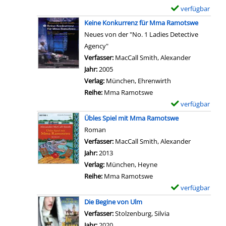
1
i
a
S
verfügbar
E
s
0
l
r
c
x
t
Keine Konkurrenz für Mma Ramotswe
.
s
-
h
e
d
Neues von der "No. 1 Ladies Detective
;
v
D
u
m
e
Agency"
W
o
e
l
p
i
Verfasser:
MacCall Smith, Alexander
Suche nach
i
n
t
h
l
n
Jahr:
2005
l
D
a
o
a
H
Verlag:
München, Ehrenwirth
d
i
i
f
r
e
Reihe:
Mma Ramotswe
s
e
l
a
-
r
verfügbar
E
c
d
s
n
D
z
x
h
Übles Spiel mit Mma Ramotswe
r
v
z
e
a
e
w
Roman
e
o
e
t
n
m
e
Verfasser:
MacCall Smith, Alexander
Suche nach
i
n
i
a
z
p
i
Jahr:
2013
!
6
g
i
e
l
n
Verlag:
München, Heyne
!
.
e
l
i
a
e
Reihe:
Mma Ramotswe
!
;
n
s
g
r
u
verfügbar
E
-
A
v
e
-
n
x
G
Die Begine von Ulm
u
o
n
D
d
e
e
Verfasser:
Stolzenburg, Silvia
Suche nach diesem
f
n
e
U
m
b
Jahr:
2020