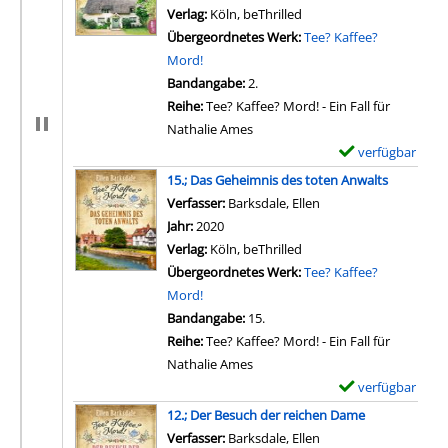
Verlag:
Köln, beThrilled
Übergeordnetes Werk:
Tee? Kaffee?
Mord!
Bandangabe:
2.
Reihe:
Tee? Kaffee? Mord! - Ein Fall für
Nathalie Ames
verfügbar
E
x
15.; Das Geheimnis des toten Anwalts
e
Verfasser:
Barksdale, Ellen
Suche nach diesem Ve
m
Jahr:
2020
p
Verlag:
Köln, beThrilled
l
Übergeordnetes Werk:
Tee? Kaffee?
a
Mord!
r
Bandangabe:
15.
-
Reihe:
Tee? Kaffee? Mord! - Ein Fall für
D
Nathalie Ames
e
verfügbar
E
t
x
12.; Der Besuch der reichen Dame
a
e
Verfasser:
Barksdale, Ellen
Suche nach diesem Ve