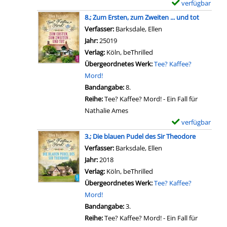
t
a
verfügbar
E
n
d
;
a
n
x
A
8.; Zum Ersten, zum Zweiten ... und tot
e
D
i
z
e
n
Verfasser:
Barksdale, Ellen
Suche nach diesem Ve
r
i
l
e
m
w
Jahr:
25019
r
e
s
i
p
a
Verlag:
Köln, beThrilled
e
f
v
g
l
l
Übergeordnetes Werk:
Tee? Kaffee?
i
ü
o
e
a
t
Mord!
c
n
n
n
r
s
Bandangabe:
8.
h
f
1
-
a
Reihe:
Tee? Kaffee? Mord! - Ein Fall für
e
P
4
D
n
Nathalie Ames
n
o
.
e
z
verfügbar
E
D
r
;
t
e
x
a
3.; Die blauen Pudel des Sir Theodore
t
E
a
i
e
m
Verfasser:
Barksdale, Ellen
Suche nach diesem Ve
t
i
i
g
m
e
Jahr:
2018
r
n
l
e
p
a
Verlag:
Köln, beThrilled
a
D
s
n
l
n
Übergeordnetes Werk:
Tee? Kaffee?
i
o
v
a
z
Mord!
t
p
o
r
e
Bandangabe:
3.
s
p
n
-
i
Reihe:
Tee? Kaffee? Mord! - Ein Fall für
d
e
1