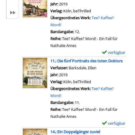
i
m
Jahr:
2019
l
p
Verlag:
Köln, beThrilled
s
l
Übergeordnetes Werk:
Tee? Kaffee?
v
a
Mord!
o
r
Bandangabe:
12.
n
-
Reihe:
Tee? Kaffee? Mord! - Ein Fall für
2
D
Nathalie Ames
.
e
verfügbar
E
;
t
x
11.; Die fünf Porttraits des toten Doktors
D
a
e
Verfasser:
Barksdale, Ellen
Suche nach diesem Ve
i
i
m
Jahr:
2019
e
l
p
Verlag:
Köln, beThrilled
l
s
l
Übergeordnetes Werk:
Tee? Kaffee?
e
v
a
Mord!
t
o
r
Bandangabe:
11.
z
n
-
Reihe:
Tee? Kaffee? Mord! - Ein Fall für
t
1
D
Nathalie Ames
e
5
e
verfügbar
E
n
.
t
x
14.; Ein Doppelgänger zuviel
W
;