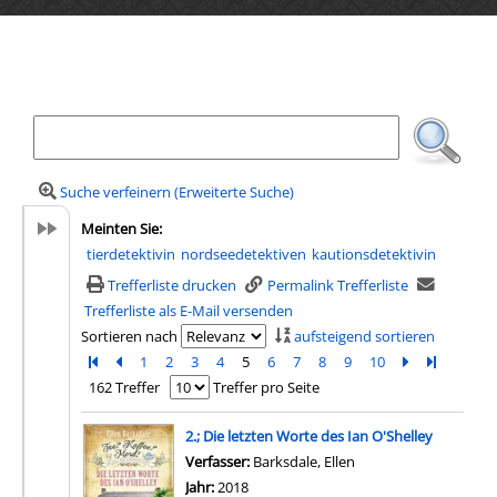
Ihre Mediensuche
Suche verfeinern (Erweiterte Suche)
Meinten Sie:
tierdetektivin
nordseedetektiven
kautionsdetektivin
Trefferliste drucken
Permalink Trefferliste
Trefferliste als E-Mail versenden
Sortieren nach
aufsteigend sortieren
Zur ersten Seite blättern
Zur vorherigen Seite blättern
1
2
3
4
5
6
7
8
9
10
Zur nächsten 
Zur letzte
162 Treffer
Treffer pro Seite
Suchergebnis
2.; Die letzten Worte des Ian O'Shelley
Verfasser:
Barksdale, Ellen
Suche nach diesem Ve
Jahr:
2018