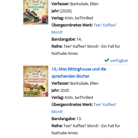
a
e
Verfasser:
Barksdale, Ellen
Suche nach diesem Ve
o
D
i
m
Jahr:
[2020]
r
a
l
p
Verlag:
Köln, beThrilled
t
s
s
l
Übergeordnetes Werk:
Tee? Kaffee?
e
G
v
a
Mord!
d
e
o
r
Bandangabe:
14.
e
h
n
-
Reihe:
Tee? Kaffee? Mord! - Ein Fall für
s
e
1
D
Nathalie Ames
I
i
2
e
verfügbar
E
a
m
.
t
x
n
13.; Miss Rittinghouse und die
n
;
a
e
O
sprechenden Bücher
i
D
i
m
'
Verfasser:
Barksdale, Ellen
Suche nach diesem Ve
s
e
l
p
S
Jahr:
2020
d
r
s
l
h
Verlag:
Köln, beThrilled
e
B
v
a
e
Übergeordnetes Werk:
Tee? Kaffee?
s
e
o
r
l
Mord!
t
s
n
-
l
Bandangabe:
13.
o
u
1
D
e
Reihe:
Tee? Kaffee? Mord! - Ein Fall für
t
c
1
e
y
Nathalie Ames
e
h
.