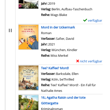
Jahr:
2019
Verlag:
Berlin, Aufbau-Taschenbuch
Reihe:
Mags Blake
verfügbar
E
x
Mord in der Uckermark
e
Roman
m
Verfasser:
Safier, David
Suche nach diesem Verf
p
Jahr:
2021
l
Verlag:
München, Kindler
a
Reihe:
Miss Merkel
r
nicht verfügbar
E
-
x
Tee? Kaffee? Mord!
D
e
Verfasser:
Barksdale, Ellen
e
m
Verlag:
Köln, beThrilled
t
p
Reihe:
Tee? Kaffee? Mord! - Ein Fall für
a
l
Nathalie Ames
i
a
16.; Agatha Raisin und der tote
l
r
Göttergatte
s
-
Kriminalroman