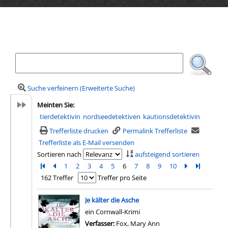
Ihre Mediensuche
Suche verfeinern (Erweiterte Suche)
Meinten Sie:
tierdetektivin
nordseedetektiven
kautionsdetektivin
Trefferliste drucken
Permalink Trefferliste
Trefferliste als E-Mail versenden
Sortieren nach
aufsteigend sortieren
Zur ersten Seite blättern
Zur vorherigen Seite blättern
1
2
3
4
5
6
7
8
9
10
Zur nächsten 
Zur letzte
162 Treffer
Treffer pro Seite
Suchergebnis
Je kälter die Asche
ein Cornwall-Krimi
Verfasser:
Fox, Mary Ann
Suche nach diesem Ver