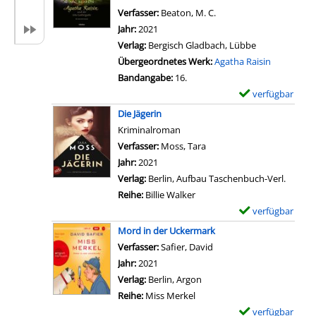
v
D
Verfasser:
Beaton, M. C.
Suche nach diesem Verf
o
e
Jahr:
2021
n
t
Verlag:
Bergisch Gladbach, Lübbe
J
a
Übergeordnetes Werk:
Agatha Raisin
e
i
Bandangabe:
16.
k
l
verfügbar
E
ä
s
x
Die Jägerin
l
v
e
Kriminalroman
t
o
m
Verfasser:
Moss, Tara
Suche nach diesem Verfas
e
n
p
Jahr:
2021
r
M
l
Verlag:
Berlin, Aufbau Taschenbuch-Verl.
d
o
a
Reihe:
Billie Walker
i
r
r
verfügbar
E
e
d
-
x
A
Mord in der Uckermark
i
D
e
s
Verfasser:
Safier, David
Suche nach diesem Verf
n
e
m
c
Jahr:
2021
d
t
p
h
Verlag:
Berlin, Argon
e
a
l
e
Reihe:
Miss Merkel
r
i
a
a
verfügbar
E
U