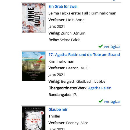
l
r
n
x
c
Ein Grab für zwei
s
-
z
e
k
Selma Falcks erster Fall : Kriminalroman
v
D
e
m
e
Verfasser:
Holt, Anne
Suche nach diesem Verfas
o
e
i
p
r
Jahr:
2021
n
t
g
l
m
Verlag:
Zürich, Atrium
1
a
e
a
a
Reihe:
Selma Falck
6
i
n
r
r
verfügbar
E
.
l
-
k
x
17.; Agatha Raisin und die Tote am Strand
;
s
D
a
e
Kriminalroman
A
v
e
n
m
Verfasser:
Beaton, M. C.
Suche nach diesem Verf
g
o
t
z
p
Jahr:
2021
a
n
a
e
l
Verlag:
Bergisch Gladbach, Lübbe
t
D
i
i
a
Übergeordnetes Werk:
Agatha Raisin
h
i
l
g
r
Bandangabe:
17.
a
e
s
e
-
verfügbar
E
R
J
v
n
D
x
a
Glaube mir
ä
o
e
e
i
Thriller
g
n
t
m
s
Verfasser:
Feeney, Alice
Suche nach diesem Verf
e
M
a
p
i
Jahr:
2021