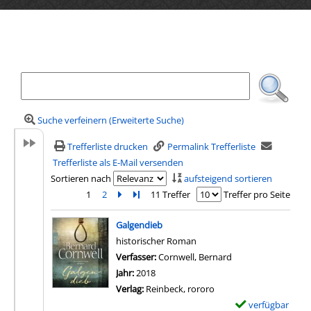
Ihre Mediensuche
Suche verfeinern (Erweiterte Suche)
Trefferliste drucken
Permalink Trefferliste
Trefferliste als E-Mail versenden
Sortieren nach
aufsteigend sortieren
1
2
Zur nächsten Seite blättern
Zur letzten Seite blättern
11 Treffer
Treffer pro Seite
Suchergebnis
Galgendieb
historischer Roman
Verfasser:
Cornwell, Bernard
Suche nach diesem
Jahr:
2018
Verlag:
Reinbeck, rororo
verfügbar
E