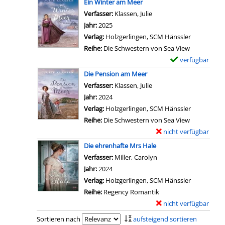
o
Ein Winter am Meer
r
s
-
c
e
r
Verfasser:
Klassen, Julie
Suche nach diesem Verf
b
v
D
y
m
e
Jahr:
2025
r
o
e
a
p
E
Verlag:
Holzgerlingen, SCM Hänssler
a
n
t
n
l
a
Reihe:
Die Schwestern von Sea View
u
B
a
z
a
r
verfügbar
E
c
l
i
e
r
l
x
h
Die Pension am Meer
o
l
i
-
s
e
t
Verfasser:
Klassen, Julie
Suche nach diesem Verf
ß
s
g
D
a
m
s
Jahr:
2024
n
v
e
e
n
p
c
Verlag:
Holzgerlingen, SCM Hänssler
i
o
n
t
z
l
h
Reihe:
Die Schwestern von Sea View
c
n
a
e
a
o
nicht verfügbar
E
h
W
i
i
r
n
x
t
Die ehrenhafte Mrs Hale
i
l
g
-
e
e
m
Verfasser:
Miller, Carolyn
Suche nach diesem Ver
e
s
e
D
i
m
i
Jahr:
2024
v
v
n
e
n
p
t
Verlag:
Holzgerlingen, SCM Hänssler
e
o
t
e
l
e
Reihe:
Regency Romantik
r
n
a
n
a
i
nicht verfügbar
E
f
W
i
E
r
n
x
ü
Sortieren nach
aufsteigend sortieren
i
l
a
-