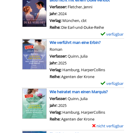
Bloß nicht mit einem Duke verlobt
a
l
-
e
Verfasser:
Fletcher, Jenni
Suche nach diesem Ver
l
s
D
m
Jahr:
2024
g
v
e
p
Verlag:
München, cbt
e
o
t
l
Reihe:
Die Earl-und-Duke-Reihe
n
n
a
a
verfügbar
E
d
E
i
r
x
i
Wie verführt man eine Erbin?
i
l
-
e
e
Roman
n
s
D
m
b
Verfasser:
Quinn, Julia
Suche nach diesem Verfas
D
v
e
p
a
Jahr:
2025
a
o
t
l
n
Verlag:
Hamburg, HarperCollins
t
n
a
a
z
Reihe:
Agenten der Krone
e
G
i
r
e
verfügbar
E
m
i
l
-
i
x
i
Wie heiratet man einen Marquis?
r
s
D
g
e
t
Verfasser:
Quinn, Julia
Suche nach diesem Verfas
l
v
e
e
m
M
Jahr:
2025
s
o
t
n
p
r
Verlag:
Hamburg, HarperCollins
b
n
a
l
D
Reihe:
Agenten der Krone
e
W
i
a
a
nicht verfügbar
E
f
e
l
r
r
x