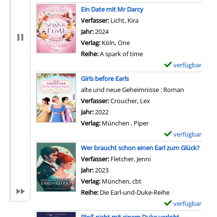
x
Ein Date mit Mr Darcy
e
Verfasser:
Licht, Kira
Suche nach diesem Verfass
m
Jahr:
2024
p
Verlag:
Köln, One
l
Reihe:
A spark of time
a
verfügbar
E
r
x
Girls before Earls
-
e
alte und neue Geheimnisse : Roman
D
m
Verfasser:
Croucher, Lex
Suche nach diesem Ver
e
p
Jahr:
2022
t
l
Verlag:
München , Piper
a
a
verfügbar
E
i
r
x
Wer braucht schon einen Earl zum Glück?
l
-
e
Verfasser:
Fletcher, Jenni
Suche nach diesem Ver
s
D
m
Jahr:
2023
v
e
p
Verlag:
München, cbt
o
t
l
Reihe:
Die Earl-und-Duke-Reihe
n
a
a
verfügbar
E
G
i
r
x