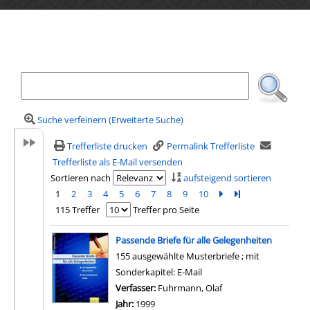
Ihre Mediensuche
Suche verfeinern (Erweiterte Suche)
Trefferliste drucken
Permalink Trefferliste
Trefferliste als E-Mail versenden
Sortieren nach
aufsteigend sortieren
1
2
3
4
5
6
7
8
9
10
Zur nächsten Seite b
Zur letzten Seite 
115 Treffer
Treffer pro Seite
Suchergebnis
Passende Briefe für alle Gelegenheiten
155 ausgewählte Musterbriefe ; mit
Sonderkapitel: E-Mail
Verfasser:
Fuhrmann, Olaf
Suche nach diesem V
Jahr:
1999