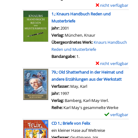
n
l
a
l
nicht verfügbar
E
e
t
s
r
l
x
a
1.; Knaurs Handbuch Reden und
s
v
-
e
e
n
Musterbriefe
H
o
D
G
m
z
Suche nach diesem Verfasser
Jahr:
2001
a
n
e
e
p
e
Verlag:
München, Knaur
n
M
t
l
l
i
Übergeordnetes Werk:
Knaurs Handbuch
d
u
a
e
a
g
Reden und Musterbriefe
b
s
i
g
r
e
Bandangabe:
1.
u
t
l
e
-
n
nicht verfügbar
E
c
e
s
n
D
x
h
79.; Old Shatterhand in der Heimat und
r
v
h
e
e
B
andere Erzählungen aus der Werkstatt
b
o
e
t
m
r
Verfasser:
May, Karl
Suche nach diesem Verfass
r
n
i
a
p
i
Jahr:
1997
i
D
t
i
l
e
Verlag:
Bamberg, Karl-May-Verl.
e
e
e
l
a
f
Reihe:
Karl May's gesammelte Werke
f
r
n
s
r
e
verfügbar
E
e
p
a
v
-
s
x
f
CD 1.; Briefe von Felix
r
n
o
D
c
e
ü
ein kleiner Hase auf Weltreise
i
z
n
e
h
m
r
Verfasser:
Gruttmann, Iris
Suche nach diesem Ve