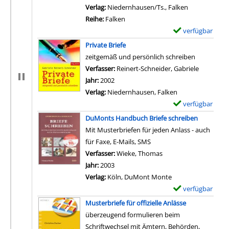
Verlag:
Niedernhausen/Ts., Falken
Reihe:
Falken
verfügbar
E
x
Private Briefe
e
zeitgemäß und persönlich schreiben
m
Verfasser:
Reinert-Schneider, Gabriele
Suche nac
p
Jahr:
2002
l
Verlag:
Niedernhausen, Falken
a
verfügbar
E
r
x
DuMonts Handbuch Briefe schreiben
-
e
Mit Musterbriefen für jeden Anlass - auch
D
m
für Faxe, E-Mails, SMS
e
p
Verfasser:
Wieke, Thomas
Suche nach diesem Ve
t
l
Jahr:
2003
a
a
Verlag:
Köln, DuMont Monte
i
r
verfügbar
E
l
-
x
Musterbriefe für offizielle Anlässe
s
D
e
überzeugend formulieren beim
v
e
m
Schriftwechsel mit Ämtern, Behörden,