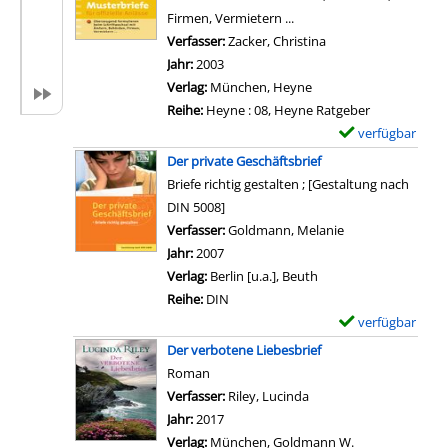
o
t
p
Firmen, Vermietern ...
n
a
l
Verfasser:
Zacker, Christina
Suche nach diesem V
P
i
a
Jahr:
2003
a
l
r
Verlag:
München, Heyne
s
s
-
Reihe:
Heyne : 08, Heyne Ratgeber
s
v
D
verfügbar
E
e
o
e
x
Der private Geschäftsbrief
n
n
t
e
Briefe richtig gestalten ; [Gestaltung nach
d
P
a
m
DIN 5008]
e
r
i
p
Verfasser:
Goldmann, Melanie
Suche nach diese
B
i
l
l
Jahr:
2007
r
v
s
a
Verlag:
Berlin [u.a.], Beuth
i
a
v
r
Reihe:
DIN
e
t
o
-
verfügbar
E
f
e
n
D
x
e
Der verbotene Liebesbrief
B
D
e
e
f
Roman
r
u
t
m
ü
Verfasser:
Riley, Lucinda
Suche nach diesem Ver
i
M
a
p
r
Jahr:
2017
e
o
i
l
a
Verlag:
München, Goldmann W.
f