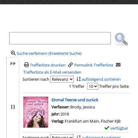
Ihre Mediensuche
Suche verfeinern (Erweiterte Suche)
Trefferliste drucken
Permalink Trefferliste
Trefferliste als E-Mail versenden
Sortieren nach
aufsteigend sortieren
1 Treffer
Treffer pro Seite
Suchergebnis
Einmal Teenie und zurück
Verfasser:
Brody, Jessica
Suche nach diesem Ver
Jahr:
2018
Verlag:
Frankfurt am Main, Fischer KJB
verfügbar
E
x
Sortieren nach
aufsteigend sortieren