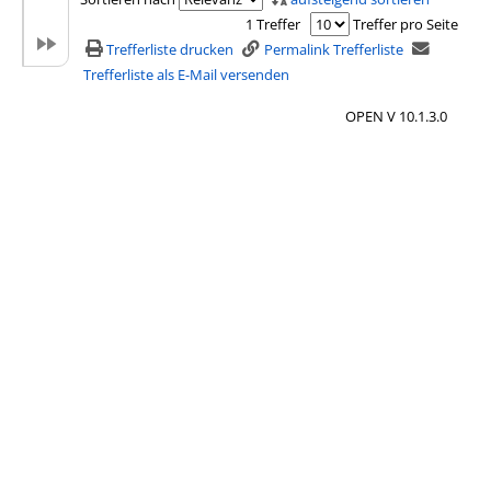
e
1 Treffer
Treffer pro Seite
m
Trefferliste drucken
Permalink Trefferliste
p
Trefferliste als E-Mail versenden
l
OPEN V 10.1.3.0
a
r
-
D
e
t
a
i
l
s
v
o
n
E
i