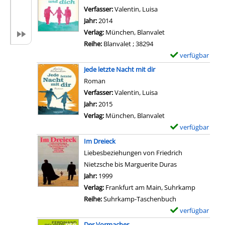
o
e
m
Verfasser:
Valentin, Luisa
Suche nach diesem Ver
n
t
p
Jahr:
2014
J
a
l
Verlag:
München, Blanvalet
a
i
a
Reihe:
Blanvalet ; 38294
h
l
r
verfügbar
E
r
s
-
x
Jede letzte Nacht mit dir
e
v
D
e
Roman
s
o
e
m
Verfasser:
Valentin, Luisa
Suche nach diesem Ver
z
n
t
p
Jahr:
2015
e
T
a
l
Verlag:
München, Blanvalet
i
r
i
a
verfügbar
E
t
ä
l
r
x
e
Im Dreieck
u
s
-
e
n
Liebesbeziehungen von Friedrich
m
v
D
m
d
Nietzsche bis Marguerite Duras
w
o
e
p
e
Suche nach diesem Verfasser
Jahr:
1999
e
n
t
l
r
Verlag:
Frankfurt am Main, Suhrkamp
i
E
a
a
L
Reihe:
Suhrkamp-Taschenbuch
t
i
i
r
i
verfügbar
E
e
n
l
-
e
x
r
Der Vormacher