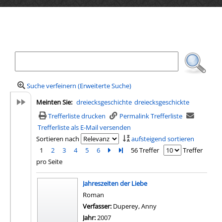
Ihre Mediensuche
Suche verfeinern (Erweiterte Suche)
Meinten Sie:
dreiecksgeschichte
dreiecksgeschickte
Trefferliste drucken
Permalink Trefferliste
Trefferliste als E-Mail versenden
Sortieren nach
aufsteigend sortieren
1
2
3
4
5
6
Zur nächsten Seite blättern
Zur letzten Seite blättern
56 Treffer
Treffer
pro Seite
Suchergebnis
Jahreszeiten der Liebe
Roman
Verfasser:
Duperey, Anny
Suche nach diesem Ve
Jahr:
2007