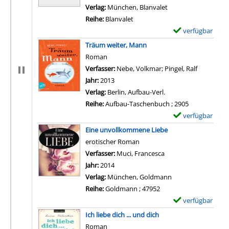
Verlag:
München, Blanvalet
Reihe:
Blanvalet
verfügbar
E
x
Träum weiter, Mann
e
Roman
m
Verfasser:
Nebe, Volkmar
;
Pingel, Ralf
Suche nac
p
Jahr:
2013
l
Verlag:
Berlin, Aufbau-Verl.
a
Reihe:
Aufbau-Taschenbuch ; 2905
r
verfügbar
E
-
x
Eine unvollkommene Liebe
D
e
erotischer Roman
e
m
Verfasser:
Muci, Francesca
Suche nach diesem V
t
p
Jahr:
2014
a
l
Verlag:
München, Goldmann
i
a
Reihe:
Goldmann ; 47952
l
r
verfügbar
E
s
-
x
Ich liebe dich ... und dich
v
D
e
Roman