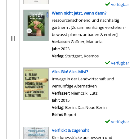
verfügbar
E
x
Wenn nicht jetzt, wann dann?
e
ressourcenschonend und nachhaltig
m
gärtnern ; [Zusammenhänge verstehen -
p
bewusst planen, anbauen & ernten]
l
Verfasser:
Gaßner, Manuela
Suche nach diesem 
a
Jahr:
2023
r
Verlag:
Stuttgart, Kosmos
-
verfügbar
E
D
x
Alles Bio! Alles Mist?
e
e
Irrwege in der Landwirtschaft und
t
m
vernünftige Alternativen
a
p
Verfasser:
Niemczik, Lutz
Suche nach diesem Ver
i
l
Jahr:
2015
l
a
Verlag:
Berlin, Das Neue Berlin
s
r
Reihe:
Report
v
-
verfügbar
E
o
D
x
Verflickt & zugenäht
n
e
e
Kleidungsstücke ausbessern und