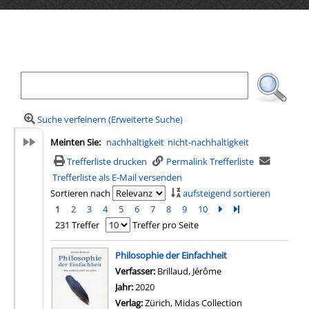
Ihre Mediensuche
Suche verfeinern (Erweiterte Suche)
Meinten Sie:
nachhaltigkeit
nicht-nachhaltigkeit
Trefferliste drucken
Permalink Trefferliste
Trefferliste als E-Mail versenden
Sortieren nach
aufsteigend sortieren
1
2
3
4
5
6
7
8
9
10
Zur nächsten Seite b
Zur letzten Seite 
231 Treffer
Treffer pro Seite
Suchergebnis
Philosophie der Einfachheit
Verfasser:
Brillaud, Jérôme
Suche nach diesem V
Jahr:
2020
Verlag:
Zürich, Midas Collection