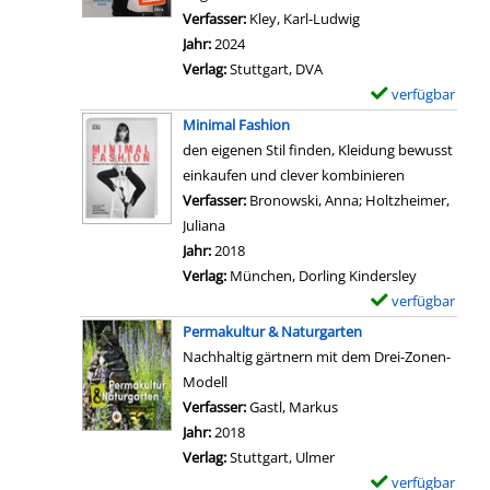
e
l
l
h
Verfasser:
Kley, Karl-Ludwig
Suche nach diesem 
z
s
s
a
h
Jahr:
2024
t
B
v
r
e
Verlag:
Stuttgart, DVA
,
i
o
-
i
verfügbar
E
w
o
n
D
t
x
a
Minimal Fashion
!
V
e
a
e
n
den eigenen Stil finden, Kleidung bewusst
A
e
t
n
m
n
einkaufen und clever kombinieren
l
r
a
z
p
d
Verfasser:
Bronowski, Anna
;
Holtzheimer,
l
f
i
e
l
a
Juliana
Suche nach diesem Verfasser
e
l
l
i
a
n
Jahr:
2018
s
i
s
g
r
n
Verlag:
München, Dorling Kindersley
M
c
v
e
-
?
verfügbar
E
i
k
o
n
D
a
x
s
Permakultur & Naturgarten
t
n
e
n
e
t
Nachhaltig gärtnern mit dem Drei-Zonen-
&
D
t
z
m
?
Modell
z
e
a
e
p
a
Verfasser:
Gastl, Markus
Suche nach diesem Ver
u
r
i
i
l
n
Jahr:
2018
g
K
l
g
a
z
Verlag:
Stuttgart, Ulmer
e
o
s
e
r
e
verfügbar
E
n