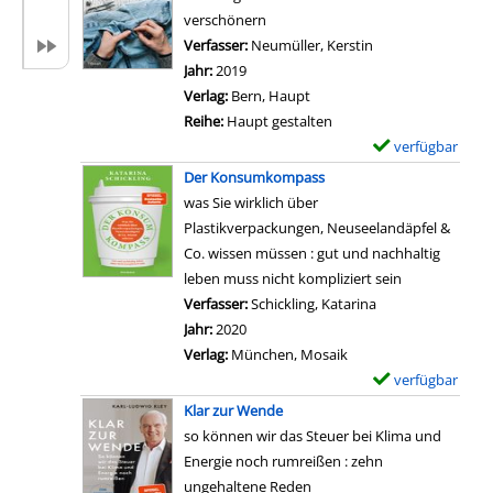
P
t
m
verschönern
h
a
p
Verfasser:
Neumüller, Kerstin
Suche nach diesem
i
i
l
Jahr:
2019
l
l
a
Verlag:
Bern, Haupt
o
s
r
Reihe:
Haupt gestalten
s
v
-
verfügbar
E
o
o
D
x
Der Konsumkompass
p
n
e
e
was Sie wirklich über
h
W
t
m
Plastikverpackungen, Neuseelandäpfel &
i
e
a
p
Co. wissen müssen : gut und nachhaltig
e
n
i
l
leben muss nicht kompliziert sein
d
n
l
a
Verfasser:
Schickling, Katarina
Suche nach diese
e
n
s
r
Jahr:
2020
r
i
v
-
Verlag:
München, Mosaik
E
c
o
D
verfügbar
E
i
h
n
e
x
n
Klar zur Wende
t
A
t
e
f
so können wir das Steuer bei Klima und
j
l
a
m
a
Energie noch rumreißen : zehn
e
l
i
p
c
ungehaltene Reden
t