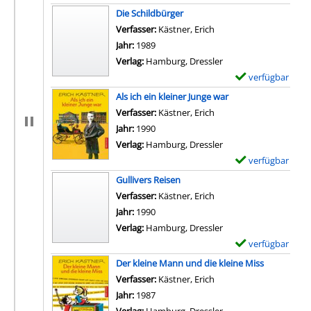
x
Die Schildbürger
e
Verfasser:
Kästner, Erich
Suche nach diesem Ver
m
Jahr:
1989
p
Verlag:
Hamburg, Dressler
l
verfügbar
E
a
x
Als ich ein kleiner Junge war
r
e
Verfasser:
Kästner, Erich
Suche nach diesem Ver
-
m
Jahr:
1990
D
p
Verlag:
Hamburg, Dressler
e
l
verfügbar
E
t
a
x
Gullivers Reisen
a
r
e
Verfasser:
Kästner, Erich
Suche nach diesem Ver
i
-
m
Jahr:
1990
l
D
p
Verlag:
Hamburg, Dressler
s
e
l
verfügbar
E
v
t
a
x
Der kleine Mann und die kleine Miss
o
a
r
e
Verfasser:
Kästner, Erich
Suche nach diesem Ver
n
i
-
m
Jahr:
1987
.
l
D
p