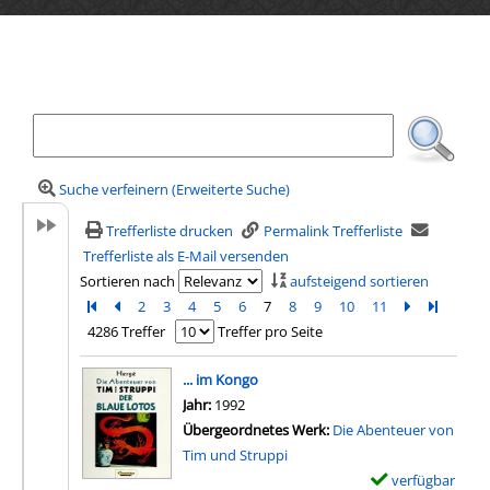
Ihre Mediensuche
Suche verfeinern (Erweiterte Suche)
Trefferliste drucken
Permalink Trefferliste
Trefferliste als E-Mail versenden
Sortieren nach
aufsteigend sortieren
Zur ersten Seite blättern
Zur vorherigen Seite blättern
2
3
4
5
6
7
8
9
10
11
Zur nächsten
Zur letz
4286 Treffer
Treffer pro Seite
Suchergebnis
... im Kongo
Suche nach diesem Verfasser
Jahr:
1992
Übergeordnetes Werk:
Die Abenteuer von
Tim und Struppi
verfügbar
E