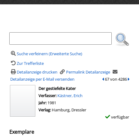
Ihre Mediensuche
Suche verfeinern (Erweiterte Suche)
Zur Trefferliste
Detailanzeige drucken
Permalink Detailanzeige
Detailanzeige per E-Mail versenden
zum vorherigen Tref
67 von 4286
zum n
wird in neuem Tab geöffnet
Der gestiefelte Kater
Verfasser:
Suche nach diesem Verfasser
Kästner, Erich
Jahr:
1981
Verlag:
Hamburg, Dressler
verfügbar
Exemplare