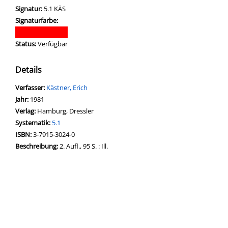
Signatur:
5.1 KÄS
Signaturfarbe:
Status:
Verfügbar
Details
Verfasser:
Suche nach diesem Verfasser
Kästner, Erich
Jahr:
1981
Verlag:
Hamburg, Dressler
opens in new tab
Diesen Link in neuem Tab öffnen
Systematik:
Suche nach dieser Systematik
5.1
Suche nach diesem Interessenskreis
ISBN:
3-7915-3024-0
Beschreibung:
2. Aufl., 95 S. : Ill.
Suche nach dieser Beteiligten Person