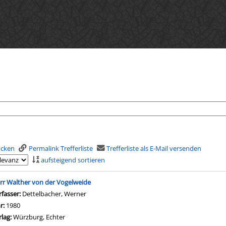
rucken
Permalink Trefferliste
Trefferliste als E-Mail versenden
aufsteigend sortieren
is
rr Walther von der Vogelweide
rfasser:
Dettelbacher, Werner
Suche nach diesem Verfasser
hr:
1980
rlag:
Würzburg, Echter