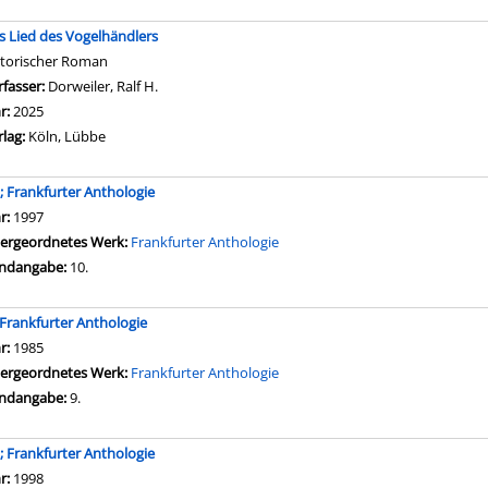
s Lied des Vogelhändlers
storischer Roman
rfasser:
Dorweiler, Ralf H.
Suche nach diesem Verfasser
hr:
2025
rlag:
Köln, Lübbe
.; Frankfurter Anthologie
che nach diesem Verfasser
hr:
1997
ergeordnetes Werk:
Frankfurter Anthologie
ndangabe:
10.
; Frankfurter Anthologie
che nach diesem Verfasser
hr:
1985
ergeordnetes Werk:
Frankfurter Anthologie
ndangabe:
9.
.; Frankfurter Anthologie
che nach diesem Verfasser
hr:
1998