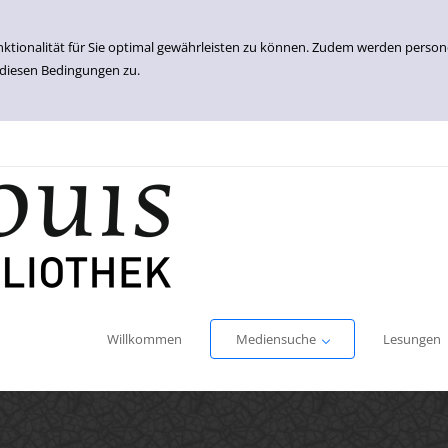
nktionalität für Sie optimal gewährleisten zu können. Zudem werden perso
 diesen Bedingungen zu.
Einfache Suche
Erweiterte Suche
Willkommen
Mediensuche
Lesungen