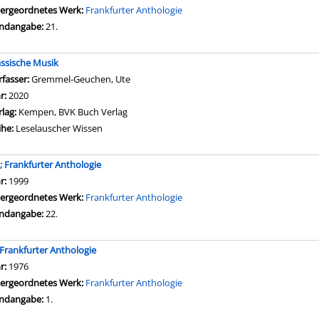
ergeordnetes Werk:
Frankfurter Anthologie
ndangabe:
21.
assische Musik
rfasser:
Gremmel-Geuchen, Ute
Suche nach diesem Verfasser
hr:
2020
rlag:
Kempen, BVK Buch Verlag
ihe:
Leselauscher Wissen
.; Frankfurter Anthologie
che nach diesem Verfasser
hr:
1999
ergeordnetes Werk:
Frankfurter Anthologie
ndangabe:
22.
; Frankfurter Anthologie
che nach diesem Verfasser
hr:
1976
ergeordnetes Werk:
Frankfurter Anthologie
ndangabe:
1.