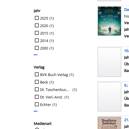
Da
Jahr
hi
Suche auf Jahr einschränken
2025
(1)
Ve
2020
(1)
Ja
2015
(1)
Ve
2014
(1)
2000
(1)
10
Mehr Jahr-Filter anzeigen
Su
Ja
Üb
Verlag
Ba
Suche auf Verlag einschränken
BVK Buch Verlag
(1)
Beck
(1)
9.
Dt. Taschenbuch-Verl. [u.a.]
(1)
Su
Ja
Dt. Verl.-Anst.
(1)
Üb
Echter
(1)
Ba
Mehr Verlag-Filter anzeigen
21
Medienart
Su
Ja