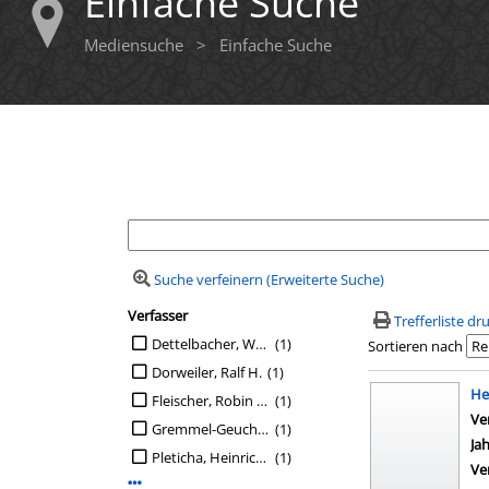
Einfache Suche
Mediensuche
>
Einfache Suche
Ihre Mediensuche
Suche verfeinern (Erweiterte Suche)
Verfasser
Suchfilter
Trefferliste d
Suche auf Verfasser einschränken
Dettelbacher, Werner
(1)
Sortieren nach
Dorweiler, Ralf H.
(1)
Suchergebn
He
Fleischer, Robin [Ill.]
(1)
Ve
Gremmel-Geuchen, Ute
(1)
Ja
Pleticha, Heinrich [Hrsg.]
(1)
Ve
Mehr Verfasser-Filter anzeigen