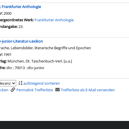
.; Frankfurter Anthologie
che nach diesem Verfasser
hr:
2000
ergeordnetes Werk:
Frankfurter Anthologie
ndangabe:
23.
v-junior-Literatur-Lexikon
rache, Lebensbilder, literarische Begriffe und Epochen
che nach diesem Verfasser
hr:
1991
rlag:
München, Dt. Taschenbuch-Verl. [u.a.]
ihe:
dtv ; 70013 : dtv-junior
aufsteigend sortieren
rucken
Permalink Trefferliste
Trefferliste als E-Mail versenden