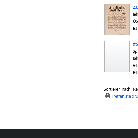
23
Su
Ja
Üb
Ba
dt
Sp
Su
Ja
Ve
Re
Sortieren nach
Trefferliste d