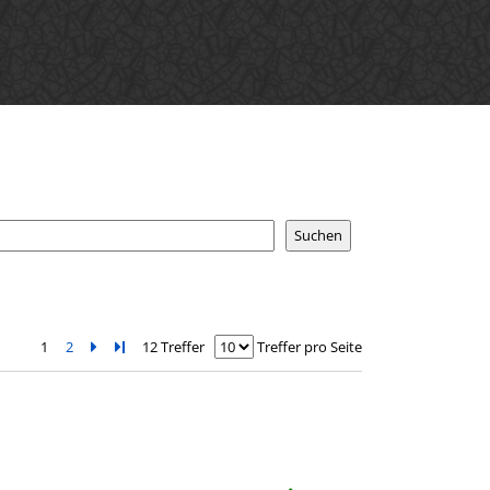
1
2
Zur nächsten Seite blättern
Zur letzten Seite blättern
12 Treffer
Treffer pro Seite