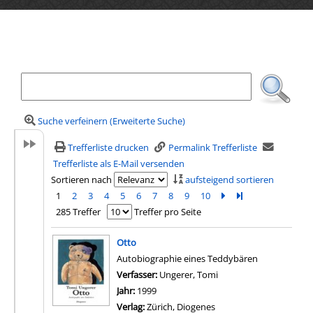
Ihre Mediensuche
Suche verfeinern (Erweiterte Suche)
Trefferliste drucken
Permalink Trefferliste
Trefferliste als E-Mail versenden
Sortieren nach
aufsteigend sortieren
1
2
3
4
5
6
7
8
9
10
Zur nächsten Seite b
Zur letzten Seite 
285 Treffer
Treffer pro Seite
Suchergebnis
Otto
Autobiographie eines Teddybären
Verfasser:
Ungerer, Tomi
Suche nach diesem Ver
Jahr:
1999
Verlag:
Zürich, Diogenes