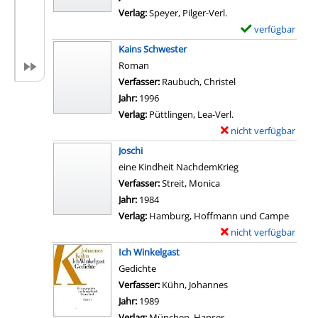
O
i
l
Verlag:
Speyer, Pilger-Verl.
t
l
a
verfügbar
E
t
s
r
x
Kains Schwester
o
v
-
e
Roman
a
o
D
m
Verfasser:
Raubuch, Christel
Suche nach diesem 
n
n
e
p
Jahr:
1996
z
"
t
l
Verlag:
Püttlingen, Lea-Verl.
e
.
a
a
nicht verfügbar
E
i
.
i
r
x
g
Joschi
.
l
-
e
e
eine Kindheit NachdemKrieg
a
s
D
m
n
Verfasser:
Streit, Monica
Suche nach diesem Ver
l
v
e
p
Jahr:
1984
l
o
t
l
Verlag:
Hamburg, Hoffmann und Campe
e
n
a
a
nicht verfügbar
E
s
M
i
r
x
g
Ich Winkelgast
e
l
-
e
e
Gedichte
r
s
D
m
s
Verfasser:
Kühn, Johannes
Suche nach diesem V
c
v
e
p
c
Jahr:
1989
i
o
t
l
h
Verlag:
München, Hanser