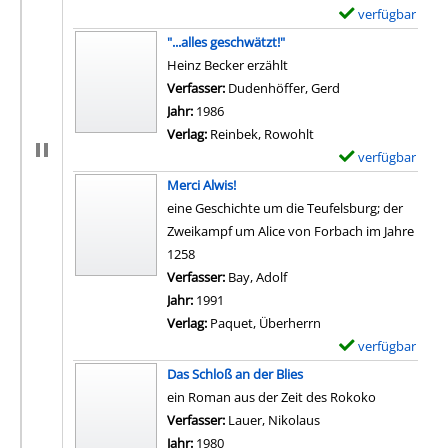
verfügbar
E
x
"...alles geschwätzt!"
e
Heinz Becker erzählt
m
Verfasser:
Dudenhöffer, Gerd
Suche nach diese
p
Jahr:
1986
l
Verlag:
Reinbek, Rowohlt
a
verfügbar
E
r
x
Merci Alwis!
-
e
eine Geschichte um die Teufelsburg; der
D
m
Zweikampf um Alice von Forbach im Jahre
e
p
1258
t
l
Verfasser:
Bay, Adolf
Suche nach diesem Verfass
a
a
Jahr:
1991
i
r
Verlag:
Paquet, Überherrn
l
-
verfügbar
E
s
D
x
Das Schloß an der Blies
v
e
e
ein Roman aus der Zeit des Rokoko
o
t
m
Verfasser:
Lauer, Nikolaus
Suche nach diesem Ve
n
a
p
Jahr:
1980