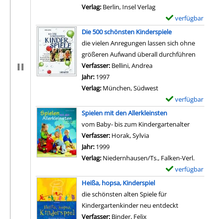
Verlag:
Berlin, Insel Verlag
verfügbar
E
x
Die 500 schönsten Kinderspiele
e
die vielen Anregungen lassen sich ohne
m
größeren Aufwand überall durchführen
p
Verfasser:
Bellini, Andrea
Suche nach diesem Ver
l
Jahr:
1997
a
Verlag:
München, Südwest
r
verfügbar
E
-
x
Spielen mit den Allerkleinsten
D
e
vom Baby- bis zum Kindergartenalter
e
m
Verfasser:
Horak, Sylvia
Suche nach diesem Verf
t
p
Jahr:
1999
a
l
Verlag:
Niedernhausen/Ts., Falken-Verl.
i
a
verfügbar
E
l
r
x
Heißa, hopsa, Kinderspiel
s
-
e
die schönsten alten Spiele für
v
D
m
Kindergartenkinder neu entdeckt
o
e
p
Verfasser:
Binder, Felix
Suche nach diesem Verfa