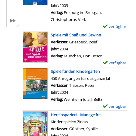
n
t
l
Jahr:
2003
D
a
a
Verlag:
Freiburg im Breisgau,
a
i
r
Christophorus-Verl.
r
l
-
verfügbar
E
k
s
D
x
Spiele mit Spaß und Gewinn
l
v
e
e
Verfasser:
Griesbeck, Josef
Suche nach diesem Ve
y
o
t
m
Jahr:
2004
a
n
a
p
Verlag:
München, Don Bosco
n
D
i
l
verfügbar
E
z
i
l
a
x
e
Spiele für den Kindergarten
e
s
r
e
i
450 Anregungen für das ganze Jahr
5
v
-
m
g
Verfasser:
Thiesen, Peter
Suche nach diesem Ver
0
o
D
p
e
Jahr:
2004
0
n
e
l
n
Verlag:
Weinheim [u.a.], Beltz
s
S
t
a
verfügbar
E
c
p
a
r
x
h
Hereinspaziert - Manege frei!
i
i
-
e
ö
Kinder spielen Zirkus
e
l
D
m
n
Verfasser:
Günther, Sybille
Suche nach diesem V
l
s
e
p
s
Jahr:
2004