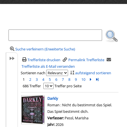
Ihre Mediensuche
Suche verfeinern (Erweiterte Suche)
Trefferliste drucken
Permalink Trefferliste
Trefferliste als E-Mail versenden
Sortieren nach
aufsteigend sortieren
1
2
3
4
5
6
7
8
9
10
Zur nächsten Seite b
Zur letzten Seite 
686 Treffer
Treffer pro Seite
Suchergebnis
Darkly
Roman : Nicht du bestimmst das Spiel.
Das Spiel bestimmt dich.
Verfasser:
Pessl, Marisha
Suche nach diesem Ver
Jahr:
2026