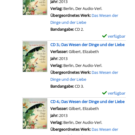
v
Jahr:
2013
-
o
Verlag:
Berlin, Der Audio-Verl.
D
n
Übergeordnetes Werk:
Das Wesen der
e
M
Dinge und der Liebe
t
i
Bandangabe:
CD 2.
a
s
verfügbar
E
i
s
x
l
CD 3.; Das Wesen der Dinge und der Liebe
i
e
s
Verfasser:
Gilbert, Elizabeth
Suche nach diesem 
n
m
v
Jahr:
2013
g
p
o
Verlag:
Berlin, Der Audio-Verl.
L
l
n
Übergeordnetes Werk:
Das Wesen der
i
a
C
Dinge und der Liebe
n
r
D
Bandangabe:
CD 3.
k
-
1
verfügbar
E
a
D
.
x
CD 4.; Das Wesen der Dinge und der Liebe
n
e
;
e
Verfasser:
Gilbert, Elizabeth
Suche nach diesem 
z
t
D
m
Jahr:
2013
e
a
a
p
Verlag:
Berlin, Der Audio-Verl.
i
i
s
l
Übergeordnetes Werk:
Das Wesen der
g
l
W
a