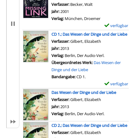
Verfasser:
Becker, Walt
Suche nach diesem Verfa
Jahr:
2001
Verlag:
München, Droemer
verfügbar
E
x
CD 1.; Das Wesen der Dinge und der Liebe
e
Verfasser:
Gilbert, Elizabeth
Suche nach diesem 
m
Jahr:
2013
p
Verlag:
Berlin, Der Audio-Verl.
l
Übergeordnetes Werk:
Das Wesen der
a
Dinge und der Liebe
r
Bandangabe:
CD 1.
-
verfügbar
E
D
x
Das Wesen der Dinge und der Liebe
e
e
Verfasser:
Gilbert, Elizabeth
t
m
Jahr:
2013
a
p
Verlag:
Berlin, Der Audio-Verl.
i
l
l
CD 2.; Das Wesen der Dinge und der Liebe
a
s
Verfasser:
Gilbert, Elizabeth
Suche nach diesem 
r