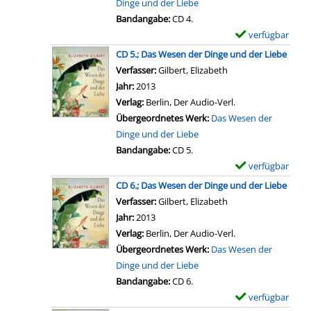
Dinge und der Liebe
e
s
e
r
Bandangabe:
CD 4.
n
v
s
-
verfügbar
E
o
e
D
x
CD 5.; Das Wesen der Dinge und der Liebe
n
n
e
e
Verfasser:
Gilbert, Elizabeth
Suche nach diesem 
C
d
t
m
Jahr:
2013
D
e
a
p
Verlag:
Berlin, Der Audio-Verl.
2
r
i
l
Übergeordnetes Werk:
Das Wesen der
.
D
l
a
Dinge und der Liebe
;
i
s
r
Bandangabe:
CD 5.
D
n
v
-
verfügbar
E
a
g
o
D
x
CD 6.; Das Wesen der Dinge und der Liebe
s
e
n
e
e
Verfasser:
Gilbert, Elizabeth
Suche nach diesem 
W
u
C
t
m
Jahr:
2013
e
n
D
a
p
Verlag:
Berlin, Der Audio-Verl.
s
d
3
i
l
Übergeordnetes Werk:
Das Wesen der
e
d
.
l
a
Dinge und der Liebe
n
e
;
s
r
Bandangabe:
CD 6.
d
r
D
v
-
verfügbar
E
e
L
a
o
D