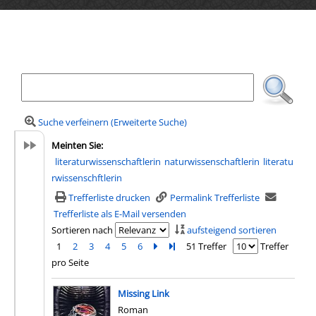
Ihre Mediensuche
Suche verfeinern (Erweiterte Suche)
Meinten Sie:
literaturwissenschaftlerin
naturwissenschaftlerin
literatu
rwissenschftlerin
Trefferliste drucken
Permalink Trefferliste
Trefferliste als E-Mail versenden
Sortieren nach
aufsteigend sortieren
1
2
3
4
5
6
Zur nächsten Seite blättern
Zur letzten Seite blättern
51 Treffer
Treffer
pro Seite
Suchergebnis
Missing Link
Roman