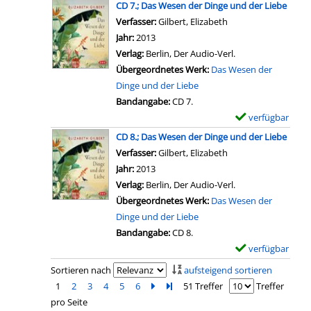
x
r
CD 7.; Das Wesen der Dinge und der Liebe
i
s
n
e
e
D
Verfasser:
Gilbert, Elizabeth
Suche nach diesem 
e
W
C
t
m
i
Jahr:
2013
b
e
D
a
p
n
Verlag:
Berlin, Der Audio-Verl.
e
s
4
i
l
g
Übergeordnetes Werk:
Das Wesen der
a
e
.
l
a
e
Dinge und der Liebe
n
n
;
s
r
u
Bandangabe:
CD 7.
z
d
D
v
-
n
verfügbar
E
e
e
a
o
D
d
x
i
r
CD 8.; Das Wesen der Dinge und der Liebe
s
n
e
d
e
g
D
Verfasser:
Gilbert, Elizabeth
Suche nach diesem 
W
C
t
e
m
e
i
Jahr:
2013
e
D
a
r
p
n
n
Verlag:
Berlin, Der Audio-Verl.
s
5
i
L
l
g
Übergeordnetes Werk:
Das Wesen der
e
.
l
i
a
e
Dinge und der Liebe
n
;
s
e
r
u
Bandangabe:
CD 8.
d
D
v
b
-
n
verfügbar
E
e
a
o
e
D
d
x
r
Sortieren nach
aufsteigend sortieren
s
n
a
e
d
e
D
1
2
3
4
5
6
Zur nächsten Seite blättern
Zur letzten Seite blättern
51 Treffer
Treffer
W
C
n
t
e
m
i
pro Seite
e
D
z
a