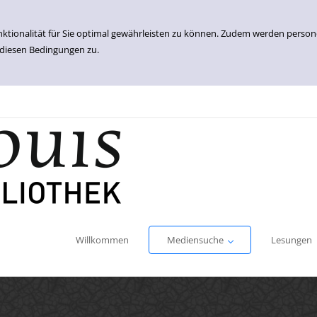
nktionalität für Sie optimal gewährleisten zu können. Zudem werden perso
 diesen Bedingungen zu.
Einfache Suche
Erweiterte Suche
Willkommen
Mediensuche
Lesungen