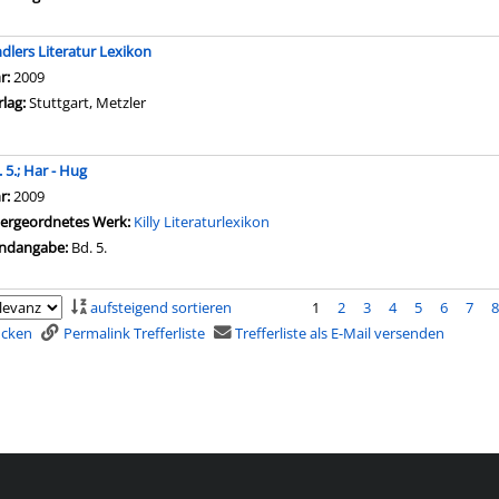
ndlers Literatur Lexikon
hr:
2009
rlag:
Stuttgart, Metzler
 5.; Har - Hug
che nach diesem Verfasser
hr:
2009
ergeordnetes Werk:
Killy Literaturlexikon
ndangabe:
Bd. 5.
aufsteigend sortieren
1
2
3
4
5
6
7
rucken
Permalink Trefferliste
Trefferliste als E-Mail versenden