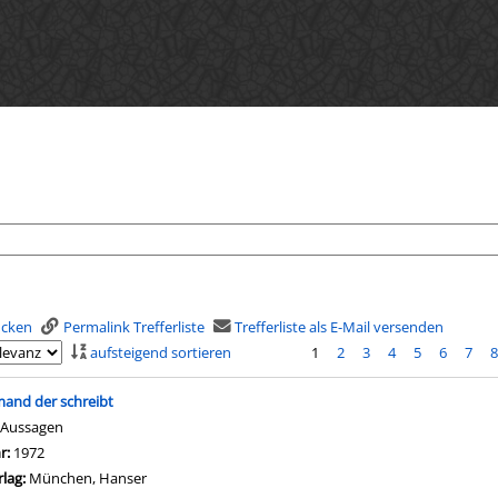
rucken
Permalink Trefferliste
Trefferliste als E-Mail versenden
aufsteigend sortieren
1
2
3
4
5
6
7
is
mand der schreibt
 Aussagen
che nach diesem Verfasser
hr:
1972
rlag:
München, Hanser