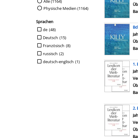
Suche auf Medienart einschränken
Alle (1164)
Üb
Physische Medien (1164)
Ba
Sprachen
Bd.
Suche auf Sprachen einschränken
de
(48)
Su
Ja
Deutsch
(15)
Üb
Französisch
(8)
Ba
russisch
(2)
deutsch-englisch
(1)
1.
Su
Ja
Ve
Üb
Ba
2.
Su
Ja
Ve
Üb
Ba