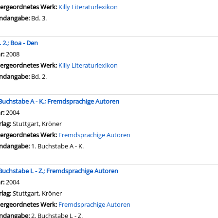
ergeordnetes Werk:
Killy Literaturlexikon
ndangabe:
Bd. 3.
 2.; Boa - Den
che nach diesem Verfasser
hr:
2008
ergeordnetes Werk:
Killy Literaturlexikon
ndangabe:
Bd. 2.
 Buchstabe A - K.; Fremdsprachige Autoren
che nach diesem Verfasser
hr:
2004
rlag:
Stuttgart, Kröner
ergeordnetes Werk:
Fremdsprachige Autoren
ndangabe:
1. Buchstabe A - K.
 Buchstabe L - Z.; Fremdsprachige Autoren
che nach diesem Verfasser
hr:
2004
rlag:
Stuttgart, Kröner
ergeordnetes Werk:
Fremdsprachige Autoren
ndangabe:
2. Buchstabe L - Z.