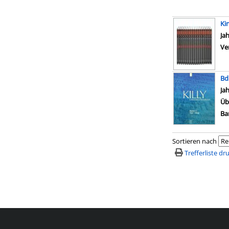
Ki
Ja
Ve
Bd.
Su
Ja
Üb
Ba
Sortieren nach
Trefferliste d