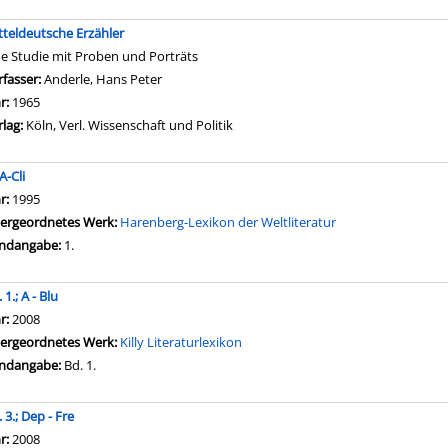
tteldeutsche Erzähler
ne Studie mit Proben und Porträts
rfasser:
Anderle, Hans Peter
Suche nach diesem Verfasser
hr:
1965
rlag:
Köln, Verl. Wissenschaft und Politik
 A-Cli
che nach diesem Verfasser
hr:
1995
ergeordnetes Werk:
Harenberg-Lexikon der Weltliteratur
ndangabe:
1.
 1.; A - Blu
che nach diesem Verfasser
hr:
2008
ergeordnetes Werk:
Killy Literaturlexikon
ndangabe:
Bd. 1.
 3.; Dep - Fre
che nach diesem Verfasser
hr:
2008