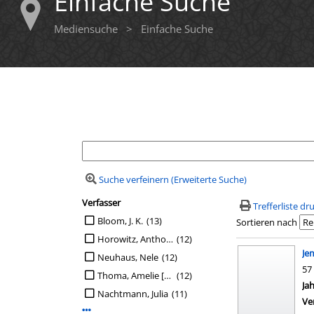
Einfache Suche
Mediensuche
>
Einfache Suche
Ihre Mediensuche
Suche verfeinern (Erweiterte Suche)
Verfasser
Suchfilter
Trefferliste d
Suche auf Verfasser einschränken
Bloom, J. K.
(13)
Sortieren nach
Horowitz, Anthony
(12)
Suchergebn
Je
Neuhaus, Nele
(12)
57
Thoma, Amelie [Übers.]
(12)
Su
Ja
Nachtmann, Julia
(11)
Ve
Mehr Verfasser-Filter anzeigen