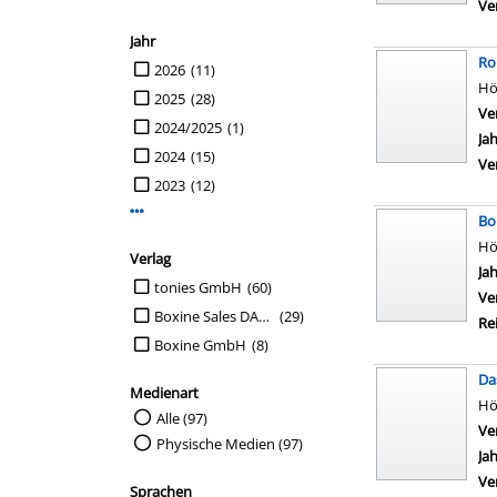
Ve
Jahr
Ro
Suche auf Jahr einschränken
2026
(11)
Hö
2025
(28)
Ve
2024/2025
(1)
Ja
2024
(15)
Ve
2023
(12)
Mehr Jahr-Filter anzeigen
Bo
Hö
Verlag
Su
Ja
Suche auf Verlag einschränken
tonies GmbH
(60)
Ve
Boxine Sales DAB GmbH
(29)
Re
Boxine GmbH
(8)
Da
Medienart
Hö
Suche auf Medienart einschränken
Alle (97)
Ve
Physische Medien (97)
Ja
Ve
Sprachen