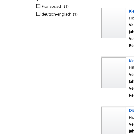
Suche auf Sprachen einschränken
Französisch
(1)
Kl
deutsch-englisch
(1)
Hö
Ve
Ja
Ve
Re
Kle
Hö
Ve
Ja
Ve
Re
Di
Hö
Ve
Ja