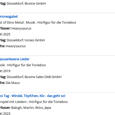
rlag:
Düsseldorf, Boxine GmbH
mmesgabel
st of Dino Metal : Musik : Hörfigur für die Toniebox
rfasser:
Heavysaurus
Suche nach diesem Verfasser
hr:
2025
rlag:
Düsseldorf, tonies GmbH
ihe:
Heavysaurus
)auserlesene Lieder
sik : Hörfigur für die Toniebox
che nach diesem Verfasser
hr:
2019
rlag:
Düsseldorf, Boxine Sales DAB GmbH
ihe:
Die Maus
os Tag - Windel, Töpfchen, Klo - das geht so!
rspiel mit Liedern : Hörfigur für die Toniebox
rfasser:
Balogh, Martin
;
Wörz, Jepe
Suche nach diesem Verfasser
hr:
2023