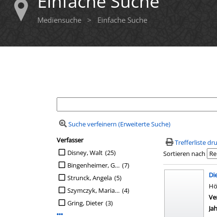
Einfache Suche
Mediensuche
>
Einfache Suche
Ihre Mediensuche
Suche verfeinern (Erweiterte Suche)
Verfasser
Suchfilter
Trefferliste d
Suche auf Verfasser einschränken
Disney, Walt
(25)
Sortieren nach
Bingenheimer, Gabriele
(7)
Suchergebn
Di
Strunck, Angela
(5)
Hö
Szymczyk, Marian [Regie]
(4)
Ve
Gring, Dieter
(3)
Ja
Mehr Verfasser-Filter anzeigen