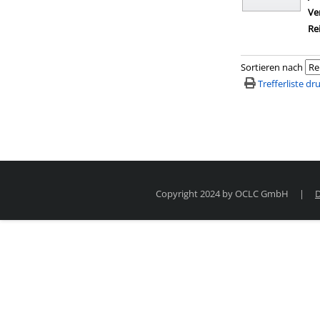
Ve
Re
Sortieren nach
Trefferliste d
Copyright 2024 by OCLC GmbH
|
D