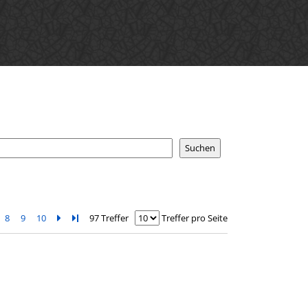
8
9
10
Zur nächsten Seite blättern
Zur letzten Seite blättern
97 Treffer
Treffer pro Seite