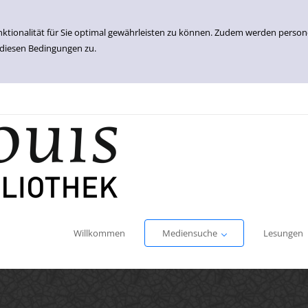
nktionalität für Sie optimal gewährleisten zu können. Zudem werden perso
 diesen Bedingungen zu.
Einfache Suche
Erweiterte Suche
Willkommen
Mediensuche
Lesungen