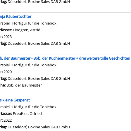
rlag:
Düsseldorf, Boxine Sales DAB GmbH
nja Räubertochter
rspiel : Hörfigur für die Toniebox
rfasser:
Lindgren, Astrid
Suche nach diesem Verfasser
hr:
2023
rlag:
Düsseldorf, Boxine Sales DAB GmbH
b, der Baumeister - Bob, der Küchenmeister + drei weitere tolle Geschicht
rspiel : Hörfigur für die Toniebox
che nach diesem Verfasser
hr:
2020
rlag:
Düsseldorf, Boxine Sales DAB GmbH
ihe:
Bob, der Baumeister
s kleine Gespenst
rspiel : Hörfigur für die Toniebox
rfasser:
Preußler, Otfried
Suche nach diesem Verfasser
hr:
2022
rlag:
Düsseldorf, Boxine Sales DAB GmbH