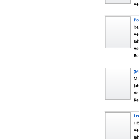
Ve
Po
be
Ve
Ja
Ve
Re
(M
Mu
Su
Ja
Ve
Re
Le
Hö
Ve
Ja