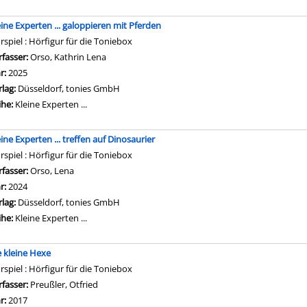
eine Experten ... galoppieren mit Pferden
rspiel : Hörfigur für die Toniebox
rfasser:
Orso, Kathrin Lena
Suche nach diesem Verfasser
hr:
2025
rlag:
Düsseldorf, tonies GmbH
ihe:
Kleine Experten ...
ine Experten ... treffen auf Dinosaurier
rspiel : Hörfigur für die Toniebox
rfasser:
Orso, Lena
Suche nach diesem Verfasser
hr:
2024
rlag:
Düsseldorf, tonies GmbH
ihe:
Kleine Experten ...
e kleine Hexe
rspiel : Hörfigur für die Toniebox
rfasser:
Preußler, Otfried
Suche nach diesem Verfasser
hr:
2017