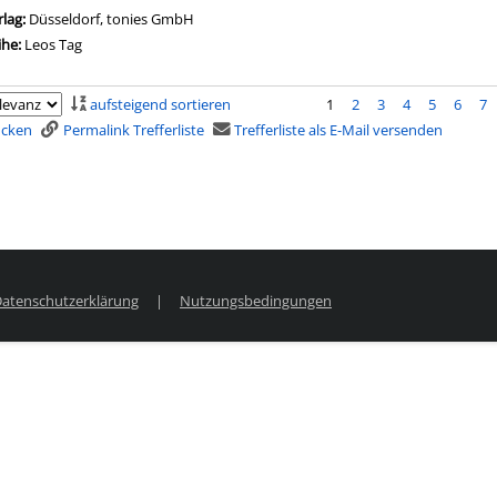
rlag:
Düsseldorf, tonies GmbH
ihe:
Leos Tag
aufsteigend sortieren
1
2
3
4
5
6
7
rucken
Permalink Trefferliste
Trefferliste als E-Mail versenden
atenschutzerklärung
|
Nutzungsbedingungen