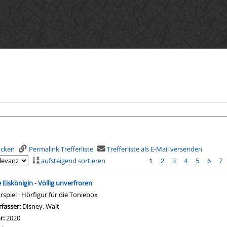
rucken
Permalink Trefferliste
Trefferliste als E-Mail versenden
aufsteigend sortieren
1
2
3
4
5
6
7
is
e Eiskönigin - Völlig unverfroren
rspiel : Hörfigur für die Toniebox
rfasser:
Disney, Walt
Suche nach diesem Verfasser
hr:
2020