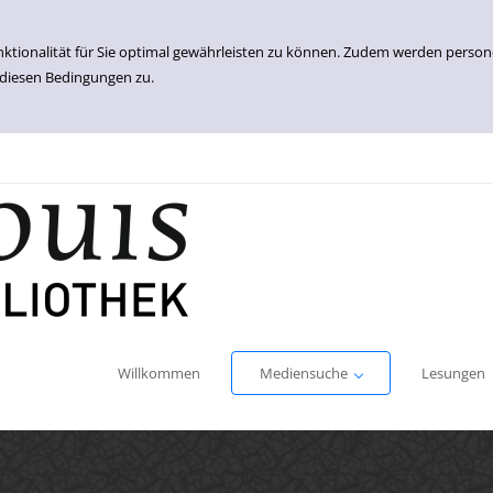
nktionalität für Sie optimal gewährleisten zu können. Zudem werden perso
 diesen Bedingungen zu.
Einfache Suche
Erweiterte Suche
Willkommen
Mediensuche
Lesungen