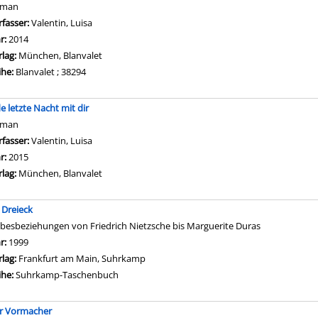
oman
rfasser:
Valentin, Luisa
Suche nach diesem Verfasser
hr:
2014
rlag:
München, Blanvalet
ihe:
Blanvalet ; 38294
de letzte Nacht mit dir
oman
rfasser:
Valentin, Luisa
Suche nach diesem Verfasser
hr:
2015
rlag:
München, Blanvalet
 Dreieck
ebesbeziehungen von Friedrich Nietzsche bis Marguerite Duras
che nach diesem Verfasser
hr:
1999
rlag:
Frankfurt am Main, Suhrkamp
ihe:
Suhrkamp-Taschenbuch
r Vormacher