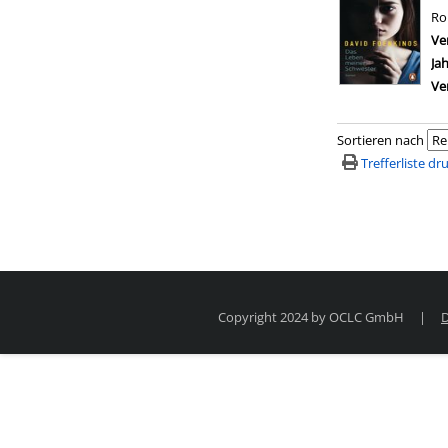
R
Ve
Ja
Ve
Sortieren nach
Trefferliste d
Copyright 2024 by OCLC GmbH
|
D