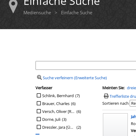
Einfache Suche
Mediensuche
>
Einfache Suche
Ihre Mediensuche
Suche verfeinern (Erweiterte Suche)
Verfasser
Meinten Sie:
drei
Suchfilter
Suche auf Verfasser einschränken
Schlink, Bernhard
(7)
Trefferliste d
Sortieren nach
Brauer, Charles
(6)
Versch, Oliver [Regie]
(6)
Suchergebn
Ja
Dorne, Juli
(3)
R
Dressler, Jara [Übers.]
(2)
Ve
Mehr Verfasser-Filter anzeigen