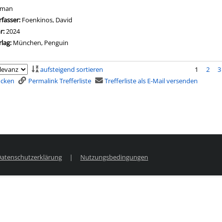
oman
rfasser:
Foenkinos, David
Suche nach diesem Verfasser
hr:
2024
rlag:
München, Penguin
aufsteigend sortieren
1
2
3
rucken
Permalink Trefferliste
Trefferliste als E-Mail versenden
atenschutzerklärung
|
Nutzungsbedingungen