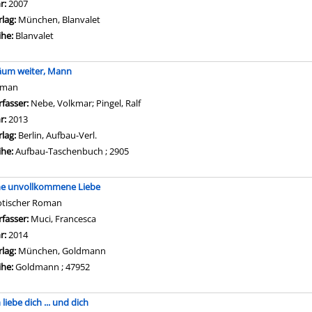
hr:
2007
rlag:
München, Blanvalet
ihe:
Blanvalet
äum weiter, Mann
oman
rfasser:
Nebe, Volkmar
;
Pingel, Ralf
Suche nach diesem Verfasser
hr:
2013
rlag:
Berlin, Aufbau-Verl.
ihe:
Aufbau-Taschenbuch ; 2905
ne unvollkommene Liebe
otischer Roman
rfasser:
Muci, Francesca
Suche nach diesem Verfasser
hr:
2014
rlag:
München, Goldmann
ihe:
Goldmann ; 47952
 liebe dich ... und dich