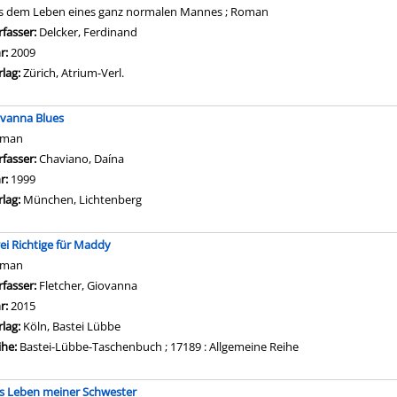
s dem Leben eines ganz normalen Mannes ; Roman
rfasser:
Delcker, Ferdinand
Suche nach diesem Verfasser
hr:
2009
rlag:
Zürich, Atrium-Verl.
vanna Blues
oman
rfasser:
Chaviano, Daína
Suche nach diesem Verfasser
hr:
1999
rlag:
München, Lichtenberg
ei Richtige für Maddy
oman
rfasser:
Fletcher, Giovanna
Suche nach diesem Verfasser
hr:
2015
rlag:
Köln, Bastei Lübbe
ihe:
Bastei-Lübbe-Taschenbuch ; 17189 : Allgemeine Reihe
s Leben meiner Schwester