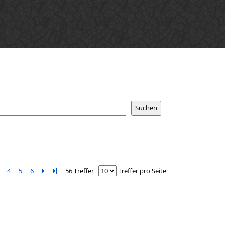
4
5
6
Zur nächsten Seite blättern
Zur letzten Seite blättern
56 Treffer
Treffer pro Seite