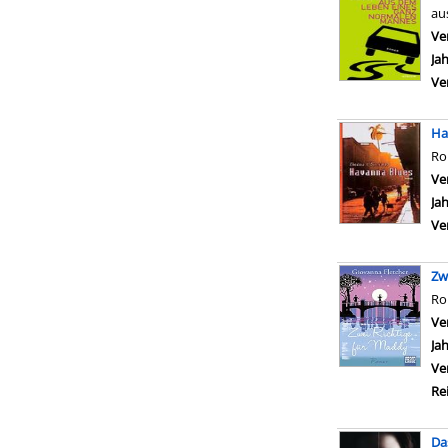
au
Ve
Ja
Ve
Ha
R
Ve
Ja
Ve
Zw
R
Ve
Ja
Ve
Re
Da