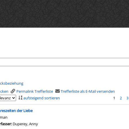
ecksbeziehung
rucken
Permalink Trefferliste
Trefferliste als E-Mail versenden
aufsteigend sortieren
1
2
3
is
hreszeiten der Liebe
oman
rfasser:
Duperey, Anny
Suche nach diesem Verfasser