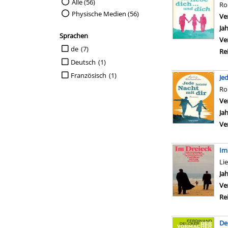
Suche auf Medienart einschränken
Alle (56)
R
Physische Medien (56)
Ve
Ja
Sprachen
Ve
Suche auf Sprachen einschränken
de
(7)
Re
Deutsch
(1)
Französisch
(1)
Je
R
Ve
Ja
Ve
Im
Li
Su
Ja
Ve
Re
De