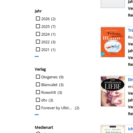
Ja
Ve
Jahr
Re
Suche auf Jahr einschränken
2026
(2)
2025
(7)
Tr
2024
(1)
R
2022
(3)
Ve
2021
(1)
Ja
Mehr Jahr-Filter anzeigen
Ve
Re
Verlag
Suche auf Verlag einschränken
Diogenes
(9)
Ei
Blanvalet
(3)
er
Rowohlt
(3)
Ve
dtv
(3)
Ja
Ve
Forever by Ullstein
(2)
Re
Mehr Verlag-Filter anzeigen
Medienart
Ich