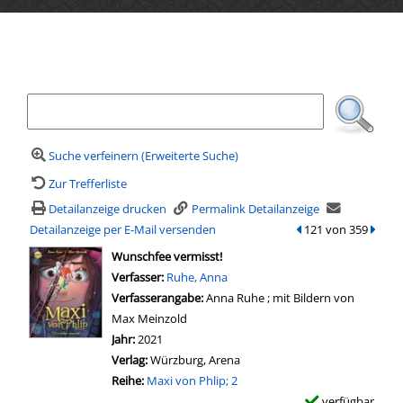
Ihre Mediensuche
Suche verfeinern (Erweiterte Suche)
Zur Trefferliste
Detailanzeige drucken
Permalink Detailanzeige
Detailanzeige per E-Mail versenden
zum vorherigen Tref
121 von 359
zum n
wird in neuem Tab geöffnet
Wunschfee vermisst!
Verfasser:
Suche nach diesem Verfasser
Ruhe, Anna
Verfasserangabe:
Anna Ruhe ; mit Bildern von
Max Meinzold
Jahr:
2021
Verlag:
Würzburg, Arena
Reihe:
Maxi von Phlip; 2
verfügbar