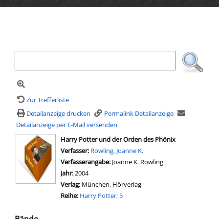
Ihre Mediensuche
Zur Trefferliste
Detailanzeige drucken
Permalink Detailanzeige
Detailanzeige per E-Mail versenden
wird in neuem Tab geöffnet
Harry Potter und der Orden des Phönix
Verfasser:
Rowling, Joanne K.
Verfasserangabe:
Joanne K. Rowling
Jahr:
2004
Verlag:
München, Hörverlag
Reihe:
Harry Potter; 5