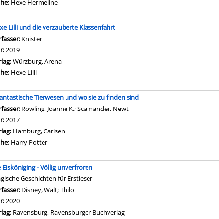
ihe:
Hexe Hermeline
xe Lilli und die verzauberte Klassenfahrt
rfasser:
Knister
Suche nach diesem Verfasser
hr:
2019
rlag:
Würzburg, Arena
ihe:
Hexe Lilli
antastische Tierwesen und wo sie zu finden sind
rfasser:
Rowling, Joanne K.
;
Scamander, Newt
Suche nach diesem Verfasser
hr:
2017
rlag:
Hamburg, Carlsen
ihe:
Harry Potter
e Eisköniging - Völlig unverfroren
gische Geschichten für Erstleser
rfasser:
Disney, Walt
;
Thilo
Suche nach diesem Verfasser
hr:
2020
rlag:
Ravensburg, Ravensburger Buchverlag