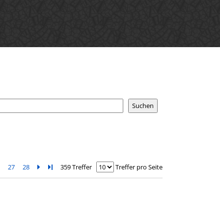
6
27
28
Zur nächsten Seite blättern
Zur letzten Seite blättern
359 Treffer
Treffer pro Seite