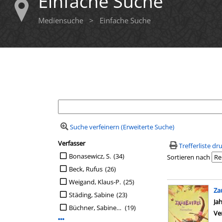
Einfache Suche
Mediensuche
>
Einfache Suche
Ihre Mediensuche
Suche verfeinern (Erweiterte Suche)
Verfasser
Suchfilter
Trefferliste d
Suche auf Verfasser einschränken
Bonasewicz, S.
(34)
Sortieren nach
Beck, Rufus
(26)
Weigand, Klaus-P.
(25)
Suchergebn
Za
Städing, Sabine
(23)
Su
Ja
Büchner, Sabine [Ill.]
(19)
Ve
Mehr Verfasser-Filter anzeigen