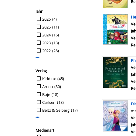
Re
Jahr
He
Suche auf Jahr einschränken
2026
(4)
Ve
2025
(11)
Ja
2024
(16)
Ve
2023
(13)
Re
2022
(28)
Mehr Jahr-Filter anzeigen
Ph
Ve
Verlag
Ja
Suche auf Verlag einschränken
Kiddinx
(45)
Ve
Arena
(30)
Re
Boje
(18)
Carlsen
(18)
Di
Beltz & Gelberg
(17)
ma
Ve
Mehr Verlag-Filter anzeigen
Ja
Medienart
Ve