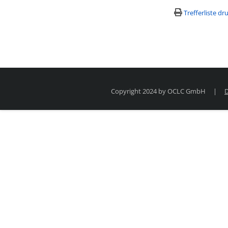
Trefferliste d
Copyright 2024 by OCLC GmbH
|
D