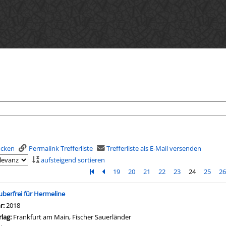
rucken
Permalink Trefferliste
Trefferliste als E-Mail versenden
aufsteigend sortieren
Zur ersten Seite blättern
Zur vorherigen Seite blättern
19
20
21
22
23
24
25
2
is
uberfrei für Hermeline
che nach diesem Verfasser
hr:
2018
rlag:
Frankfurt am Main, Fischer Sauerländer