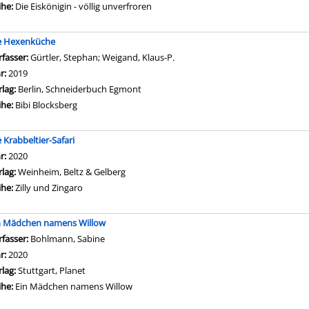
ihe:
Die Eiskönigin - völlig unverfroren
e Hexenküche
rfasser:
Gürtler, Stephan
;
Weigand, Klaus-P.
Suche nach diesem Verfasser
hr:
2019
rlag:
Berlin, Schneiderbuch Egmont
ihe:
Bibi Blocksberg
e Krabbeltier-Safari
che nach diesem Verfasser
hr:
2020
rlag:
Weinheim, Beltz & Gelberg
ihe:
Zilly und Zingaro
n Mädchen namens Willow
rfasser:
Bohlmann, Sabine
Suche nach diesem Verfasser
hr:
2020
rlag:
Stuttgart, Planet
ihe:
Ein Mädchen namens Willow