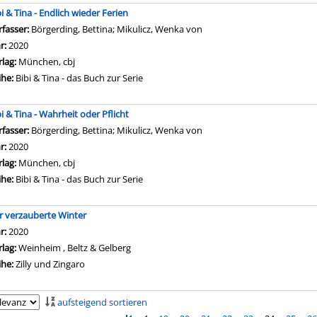
i & Tina - Endlich wieder Ferien
rfasser:
Börgerding, Bettina
;
Mikulicz, Wenka von
Suche nach diesem Verfass
hr:
2020
rlag:
München, cbj
ihe:
Bibi & Tina - das Buch zur Serie
bi & Tina - Wahrheit oder Pflicht
rfasser:
Börgerding, Bettina
;
Mikulicz, Wenka von
Suche nach diesem Verfass
hr:
2020
rlag:
München, cbj
ihe:
Bibi & Tina - das Buch zur Serie
r verzauberte Winter
che nach diesem Verfasser
hr:
2020
rlag:
Weinheim , Beltz & Gelberg
ihe:
Zilly und Zingaro
aufsteigend sortieren