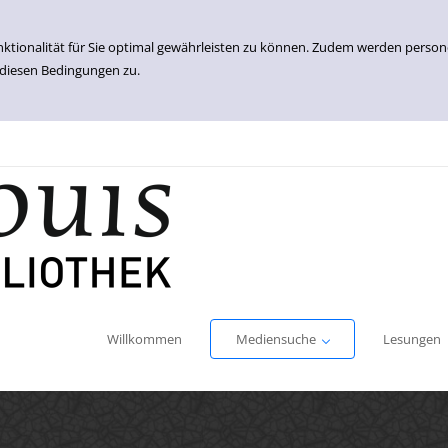
nktionalität für Sie optimal gewährleisten zu können. Zudem werden perso
 diesen Bedingungen zu.
Einfache Suche
Erweiterte Suche
Willkommen
Mediensuche
Lesungen