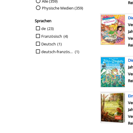
Suche auf Medienart einschränken
Alle (359)
Re
Physische Medien (359)
Di
Sprachen
Ve
Suche auf Sprachen einschränken
de
(23)
Ja
Französisch
(4)
Ve
Deutsch
(1)
Re
deutsch-französisch
(1)
Di
Su
Ja
Ve
Re
Ei
Ve
Ja
Ve
Re