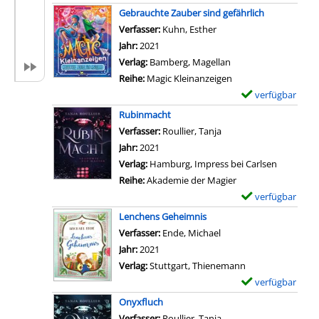
o
r
x
Gebrauchte Zauber sind gefährlich
n
-
e
Verfasser:
Kuhn, Esther
Suche nach diesem Verf
C
D
m
Jahr:
2021
D
e
p
Verlag:
Bamberg, Magellan
2
t
l
Reihe:
Magic Kleinanzeigen
.
a
a
verfügbar
E
;
i
r
x
Rubinmacht
S
l
-
e
Verfasser:
Roullier, Tanja
Suche nach diesem Ver
p
s
D
m
Jahr:
2021
e
v
e
p
Verlag:
Hamburg, Impress bei Carlsen
l
o
t
l
Reihe:
Akademie der Magier
l
n
a
a
verfügbar
E
s
Z
i
r
x
l
Lenchens Geheimnis
a
l
-
e
i
Verfasser:
Ende, Michael
Suche nach diesem Ver
u
s
D
m
n
Jahr:
2021
b
v
e
p
g
Verlag:
Stuttgart, Thienemann
e
o
t
l
e
verfügbar
E
r
n
a
a
r
x
e
Onyxfluch
S
i
r
a
e
r
Verfasser:
Roullier, Tanja
Suche nach diesem Ver