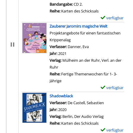
Bandangabe:
CD 2.
Reihe:
Karten des Schicksals
verfügbar
E
x
Zauberer Jaromirs magische Welt
e
Projektangebote für einen fantastischen
m
Krippenalag
p
Verfasser:
Danner, Eva
Suche nach diesem Verfa
l
Jahr:
2021
a
Verlag:
Mülheim an der Ruhr, Verl. an der
r
Ruhr
-
Reihe:
Fertige Themenwochen für 1- 3-
D
Jährige
e
verfügbar
E
t
x
Shadowblack
a
e
Verfasser:
De Castell, Sebastien
Suche nach dies
i
m
Jahr:
2020
l
p
Verlag:
Berlin, Der Audio Verlag
s
l
Reihe:
Karten des Schicksals
v
a
verfügbar
E