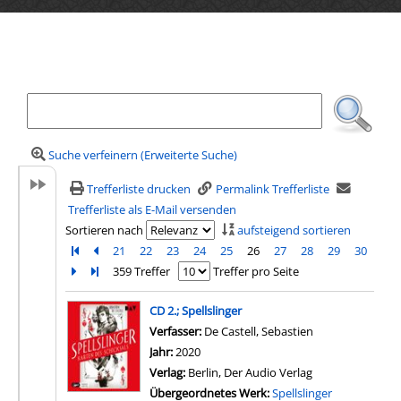
Ihre Mediensuche
Suche verfeinern (Erweiterte Suche)
Trefferliste drucken
Permalink Trefferliste
Trefferliste als E-Mail versenden
Sortieren nach
aufsteigend sortieren
Zur ersten Seite blättern
Zur vorherigen Seite blättern
21
22
23
24
25
26
27
28
29
30
Zur nächsten Seite blättern
Zur letzten Seite blättern
359 Treffer
Treffer pro Seite
Suchergebnis
CD 2.; Spellslinger
Verfasser:
De Castell, Sebastien
Suche nach dies
Jahr:
2020
Verlag:
Berlin, Der Audio Verlag
Übergeordnetes Werk:
Spellslinger