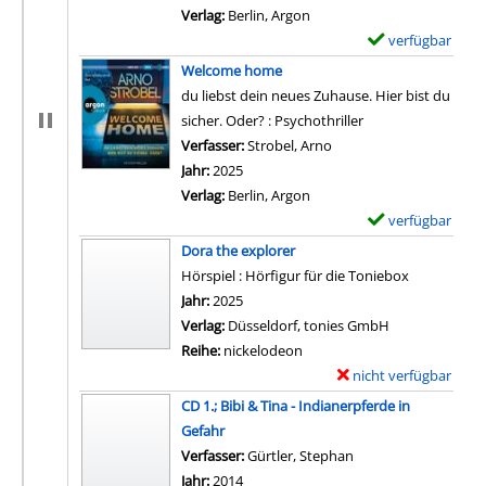
Verlag:
Berlin, Argon
verfügbar
E
x
Welcome home
e
du liebst dein neues Zuhause. Hier bist du
m
sicher. Oder? : Psychothriller
p
Verfasser:
Strobel, Arno
Suche nach diesem Verf
l
Jahr:
2025
a
Verlag:
Berlin, Argon
r
verfügbar
E
-
x
Dora the explorer
D
e
Hörspiel : Hörfigur für die Toniebox
e
m
Suche nach diesem Verfasser
Jahr:
2025
t
p
Verlag:
Düsseldorf, tonies GmbH
a
l
Reihe:
nickelodeon
i
a
nicht verfügbar
E
l
r
x
CD 1.; Bibi & Tina - Indianerpferde in
s
-
e
Gefahr
v
D
m
Verfasser:
Gürtler, Stephan
Suche nach diesem V
o
e
p
Jahr:
2014