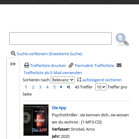
Ihre Mediensuche
Suche verfeinern (Erweiterte Suche)
Trefferliste drucken
Permalink Trefferliste
Trefferliste als E-Mail versenden
Sortieren nach
aufsteigend sortieren
1
2
3
4
5
Zur nächsten Seite blättern
Zur letzten Seite blättern
43 Treffer
Treffer pro
Seite
Suchergebnis
Die App
Psychothriller : sie kennen dich, sie wissen
wo du wohnst : [1 MP3-CD]
Verfasser:
Strobel, Arno
Suche nach diesem Verf
Jahr:
2020