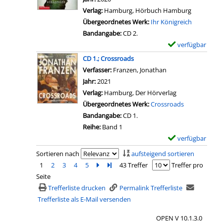
n
e
I
Verlag:
Hamburg, Hörbuch Hamburg
C
t
n
Übergeordnetes Werk:
Ihr Königreich
D
a
d
Bandangabe:
CD 2.
2
i
i
verfügbar
E
.
l
a
x
CD 1.; Crossroads
;
s
n
e
Verfasser:
Franzen, Jonathan
Suche nach diesem
B
v
e
m
Jahr:
2021
i
o
r
p
Verlag:
Hamburg, Der Hörverlag
b
n
p
l
Übergeordnetes Werk:
Crossroads
i
C
f
a
Bandangabe:
CD 1.
&
D
e
r
Reihe:
Band 1
T
1
r
-
verfügbar
E
i
.
d
D
x
n
Sortieren nach
aufsteigend sortieren
;
e
e
e
a
1
2
3
4
5
Zur nächsten Seite blättern
Zur letzten Seite blättern
43 Treffer
Treffer pro
I
i
t
m
-
Seite
h
n
a
p
I
Trefferliste drucken
Permalink Trefferliste
r
G
i
l
n
Trefferliste als E-Mail versenden
K
e
l
a
d
ö
f
s
OPEN V 10.1.3.0
r
i