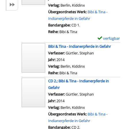
n
t
l
Verlag:
Berlin, Kiddinx
D
a
a
Übergeordnetes Werk:
Bibi & Tina -
i
i
r
Indianerpferde in Gefahr
e
l
-
Bandangabe:
CD 1.
A
s
D
Reihe:
Bibi & Tina
p
v
e
verfügbar
E
p
o
t
x
Bibi & Tina - Indianerpferde in Gefahr
a
n
a
e
Verfasser:
Gürtler, Stephan
n
W
i
m
Jahr:
2014
z
e
l
p
Verlag:
Berlin, Kiddinx
e
l
s
l
Reihe:
Bibi & Tina
i
c
v
a
g
CD 2.; Bibi & Tina - Indianerpferde in
o
o
r
e
Gefahr
m
n
-
n
Verfasser:
Gürtler, Stephan
Suche nach diesem V
e
D
D
Jahr:
2014
h
o
e
Verlag:
Berlin, Kiddinx
o
r
t
Übergeordnetes Werk:
Bibi & Tina -
m
a
a
Indianerpferde in Gefahr
e
t
i
Bandangabe:
CD 2.
a