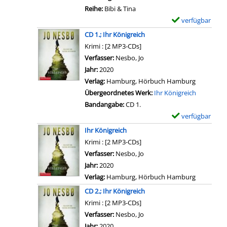
h
l
Reihe:
Bibi & Tina
n
e
s
verfügbar
E
z
e
v
x
e
CD 1.; Ihr Königreich
x
o
e
i
Krimi : [2 MP3-CDs]
p
n
m
g
Verfasser:
Nesbo, Jo
Suche nach diesem Verfass
l
C
p
e
Jahr:
2020
o
D
l
n
Verlag:
Hamburg, Hörbuch Hamburg
r
1
a
Übergeordnetes Werk:
Ihr Königreich
e
.
r
Bandangabe:
CD 1.
r
;
-
verfügbar
E
a
B
D
x
n
Ihr Königreich
i
e
e
z
Krimi : [2 MP3-CDs]
b
t
m
e
Verfasser:
Nesbo, Jo
i
a
p
i
Jahr:
2020
&
i
l
g
Verlag:
Hamburg, Hörbuch Hamburg
T
l
a
e
i
CD 2.; Ihr Königreich
s
r
n
n
Krimi : [2 MP3-CDs]
v
-
a
Verfasser:
Nesbo, Jo
Suche nach diesem Verfass
o
D
-
Jahr:
2020