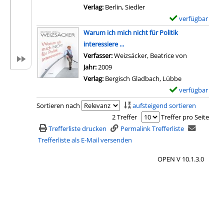
Verlag:
Berlin, Siedler
verfügbar
E
x
Warum ich mich nicht für Politik
e
interessiere ...
m
Verfasser:
Weizsäcker, Beatrice von
Suche nach 
p
Jahr:
2009
l
Verlag:
Bergisch Gladbach, Lübbe
a
verfügbar
E
r
x
Sortieren nach
aufsteigend sortieren
-
e
2 Treffer
Treffer pro Seite
D
m
Trefferliste drucken
Permalink Trefferliste
e
p
Trefferliste als E-Mail versenden
t
l
a
OPEN V 10.1.3.0
a
i
r
l
-
s
D
v
e
o
t