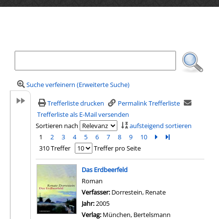
Ihre Mediensuche
Suche verfeinern (Erweiterte Suche)
Trefferliste drucken
Permalink Trefferliste
Trefferliste als E-Mail versenden
Sortieren nach
aufsteigend sortieren
1
2
3
4
5
6
7
8
9
10
Zur nächsten Seite b
Zur letzten Seite 
310 Treffer
Treffer pro Seite
Suchergebnis
Das Erdbeerfeld
Roman
Verfasser:
Dorrestein, Renate
Suche nach diesem
Jahr:
2005
Verlag:
München, Bertelsmann