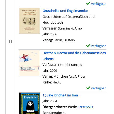
verfügbar
E
x
Gruschelke und Engelmannke
e
Geschichten auf Ostpreußisch und
m
Hochdeutsch
p
Verfasser:
Surminski, Arno
Suche nach diesem V
l
Jahr:
2006
a
Verlag:
Berlin, Ullstein
r
verfügbar
E
-
x
Hector & Hector und die Geheimnisse des
D
e
Lebens
e
m
Verfasser:
Lelord, François
Suche nach diesem V
t
p
Jahr:
2009
a
l
Verlag:
München [u.a.], Piper
i
a
Reihe:
Hector
l
r
verfügbar
E
s
-
x
1.; Eine Kindheit im Iran
v
D
e
Suche nach diesem Verfasser
Jahr:
2004
o
e
m
Übergeordnetes Werk:
Persepolis
n
t
p
Bandangabe:
1.