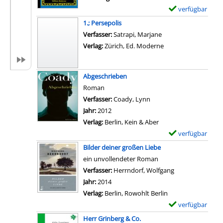
D
a
l
verfügbar
E
a
i
a
x
1.; Persepolis
s
l
r
e
Verfasser:
Satrapi, Marjane
E
s
-
m
Verlag:
Zürich, Ed. Moderne
r
v
D
p
d
o
e
l
b
n
t
Abgeschrieben
a
e
G
a
Roman
r
e
r
i
Verfasser:
Coady, Lynn
Suche nach diesem Verf
-
r
u
l
Jahr:
2012
D
f
s
s
Verlag:
Berlin, Kein & Aber
e
e
c
v
verfügbar
E
t
l
h
o
x
a
Bilder deiner großen Liebe
d
e
n
e
i
ein unvollendeter Roman
a
l
H
m
l
Verfasser:
Herrndorf, Wolfgang
Suche nach dies
n
k
e
p
s
Jahr:
2014
z
e
c
l
v
Verlag:
Berlin, Rowohlt Berlin
e
u
t
a
o
verfügbar
E
i
n
o
r
n
x
Herr Grinberg & Co.
g
d