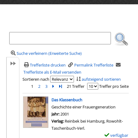
Ihre Mediensuche
Suche verfeinern (Erweiterte Suche)
Trefferliste drucken
Permalink Trefferliste
Trefferliste als E-Mail versenden
Sortieren nach
aufsteigend sortieren
1
2
3
Zur nächsten Seite blättern
Zur letzten Seite blättern
21 Treffer
Treffer pro Seite
Suchergebnis
Das Klassenbuch
Geschichte einer Frauengeneration
Suche nach diesem Verfasser
Jahr:
2001
Verlag:
Reinbek bei Hamburg, Rowohlt-
Taschenbuch-Verl.
verfügbar
E