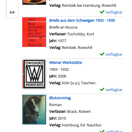
a
e
l
Verlag:
Reinbek bei Hamburg, Rowohlt
s
t
a
verfügbar
E
K
a
r
x
Briefe aus dem Schweigen 1932 - 1935
l
i
-
e
Briefe an Nuuna
a
l
D
m
Verfasser:
Tucholsky, Kurt
Suche nach diesem Ve
s
s
e
p
Jahr:
1977
s
v
t
l
Verlag:
Reinbek, Rowohlt
e
o
a
a
verfügbar
E
n
n
i
r
x
b
Wiener Werkstätte
T
l
-
e
u
1903 - 1932
e
s
D
m
c
Suche nach diesem Verfasser
Jahr:
2008
i
v
e
p
h
Verlag:
Köln [u.a.], Taschen
l
o
t
l
a
verfügbar
E
I
n
a
a
n
x
.
Blutsonntag
D
i
r
z
e
;
Roman
i
l
-
e
m
D
Verfasser:
Brack, Robert
Suche nach diesem Ver
e
s
D
i
p
e
Jahr:
2010
W
v
e
g
l
u
Verlag:
Hamburg, Ed. Nautilus
e
o
t
e
a
t
verfügbar
E