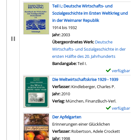
x
Teil I.; Deutsche Wirtschafts- und
e
Sozialgeschichte im Ersten Weltkrieg und
m
in der Weimarer Republik
p
1914 bis 1932
l
Suche nach diesem Verfasser
Jahr:
2003
a
Übergeordnetes Werk:
Deutsche
r
Wirtschafts- und Sozialgeschichte in der
-
ersten Hälfte des 20. Jahrhunderts
D
Bandangabe:
Teil I.
e
verfügbar
E
t
x
Die Weltwirtschaftskrise 1929 - 1939
a
e
Verfasser:
Kindleberger, Charles P.
Suche nach d
i
m
Jahr:
2010
l
p
Verlag:
München, FinanzBuch-Verl.
s
l
verfügbar
E
v
a
x
Der Apfelgarten
o
r
e
Erinnerungen einer Glücklichen
n
-
m
Verfasser:
Robertson, Adele Crockett
Suche nach
D
D
p
Jahr:
1998