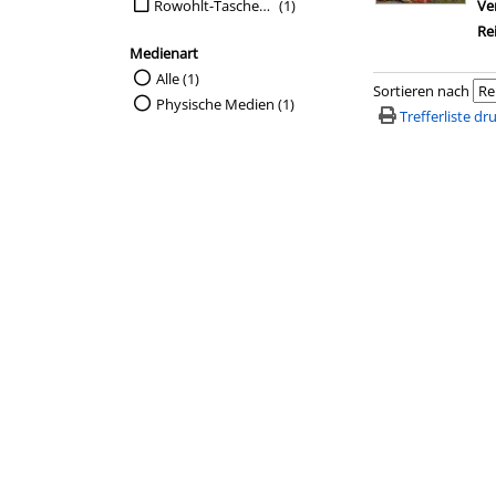
Suche auf Verlag einschränken
Rowohlt-Taschenbuch-Verl.
(1)
Ve
Re
Medienart
Suche auf Medienart einschränken
Alle (1)
Sortieren nach
Physische Medien (1)
Trefferliste d