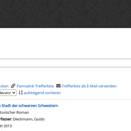
rucken
Permalink Trefferliste
Trefferliste als E-Mail versenden
aufsteigend sortieren
is
e Stadt der schwarzen Schwestern
storischer Roman
rfasser:
Dieckmann, Guido
Suche nach diesem Verfasser
hr:
2013