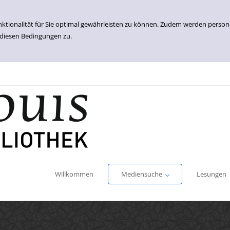
nktionalität für Sie optimal gewährleisten zu können. Zudem werden perso
 diesen Bedingungen zu.
Einfache Suche
Erweiterte Suche
Willkommen
Mediensuche
Lesungen