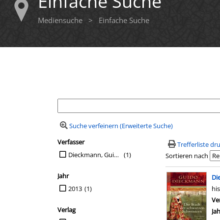
Einfache Suche
Mediensuche
>
Einfache Suche
Ihre Mediensuche
Suche verfeinern (Erweiterte Suche)
Verfasser
Suchfilter
Trefferliste d
Suche auf Verfasser einschränken
Dieckmann, Guido
(1)
Sortieren nach
Suchergebn
Jahr
Di
Suche auf Jahr einschränken
2013
(1)
hi
Ve
Verlag
Ja