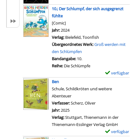
s
l
v
10.; Der Schlumpf, der sich ausgegrenzt
a
o
fühlte
r
n
[Comic]
-
1
Suche nach diesem Verfasser
Jahr:
2024
D
.
Verlag:
Bielefeld, Toonfish
e
;
Übergeordnetes Werk:
Groß werden mit
t
V
den Schlümpfen
a
e
Bandangabe:
10.
i
r
Reihe:
Die Schlümpfe
l
y
verfügbar
E
s
b
x
v
Ben
a
e
o
Schule, Schildkröten und weitere
d
m
n
Abenteuer
k
p
8
Verfasser:
Scherz, Oliver
Suche nach diesem Ver
i
l
.
Jahr:
2025
n
a
;
Verlag:
Stuttgart, Thienemann in der
g
r
V
Thienemann-Esslinger Verlag GmbH
s
-
e
verfügbar
E
a
D
r
x