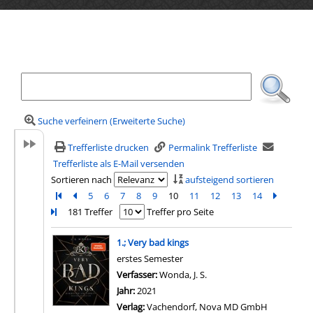
Ihre Mediensuche
Suche verfeinern (Erweiterte Suche)
Trefferliste drucken
Permalink Trefferliste
Trefferliste als E-Mail versenden
Sortieren nach
aufsteigend sortieren
Zur ersten Seite blättern
Zur vorherigen Seite blättern
5
6
7
8
9
10
11
12
13
14
Zur näch
Zur l
181 Treffer
Treffer pro Seite
Suchergebnis
1.; Very bad kings
erstes Semester
Verfasser:
Wonda, J. S.
Suche nach diesem Verfa
Jahr:
2021
Verlag:
Vachendorf, Nova MD GmbH