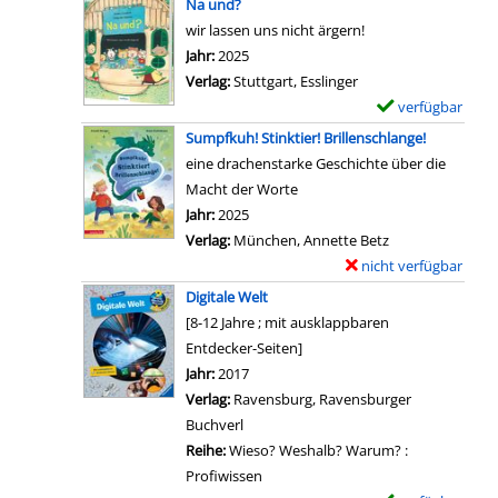
Na und?
n
e
y
e
wir lassen uns nicht ärgern!
z
t
b
m
Suche nach diesem Verfasser
Jahr:
2025
e
a
a
p
Verlag:
Stuttgart, Esslinger
i
i
d
l
verfügbar
E
g
l
s
a
x
Sumpfkuh! Stinktier! Brillenschlange!
e
s
i
r
e
eine drachenstarke Geschichte über die
n
v
n
-
m
Macht der Worte
o
n
D
p
Suche nach diesem Verfasser
Jahr:
2025
n
e
e
l
Verlag:
München, Annette Betz
1
r
t
a
nicht verfügbar
E
0
s
a
r
x
Digitale Welt
.
a
i
-
e
[8-12 Jahre ; mit ausklappbaren
;
n
l
D
m
Entdecker-Seiten]
D
z
s
e
p
Suche nach diesem Verfasser
Jahr:
2017
e
e
v
t
l
Verlag:
Ravensburg, Ravensburger
r
i
o
a
a
Buchverl
S
g
n
i
r
Reihe:
Wieso? Weshalb? Warum? :
c
e
B
l
-
Profiwissen
h
n
e
s
D