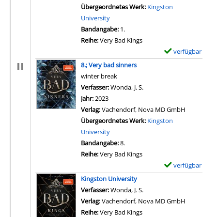
Übergeordnetes Werk:
Kingston
University
Bandangabe:
1.
Reihe:
Very Bad Kings
verfügbar
E
x
8.; Very bad sinners
e
winter break
m
Verfasser:
Wonda, J. S.
Suche nach diesem Verfa
p
Jahr:
2023
l
Verlag:
Vachendorf, Nova MD GmbH
a
Übergeordnetes Werk:
Kingston
r
University
-
Bandangabe:
8.
D
Reihe:
Very Bad Kings
e
verfügbar
E
t
x
Kingston University
a
e
Verfasser:
Wonda, J. S.
i
m
Verlag:
Vachendorf, Nova MD GmbH
l
p
Reihe:
Very Bad Kings