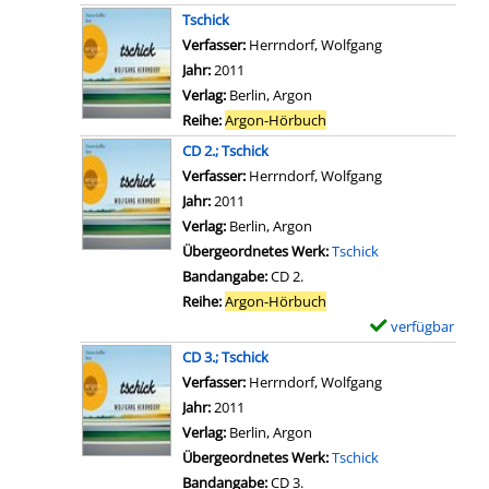
o
D
x
Tschick
n
e
e
Verfasser:
Herrndorf, Wolfgang
C
t
m
Jahr:
2011
D
a
p
Verlag:
Berlin, Argon
6
i
l
Reihe:
Argon-Hörbuch
.
l
a
CD 2.; Tschick
;
s
r
Verfasser:
Herrndorf, Wolfgang
Suche nach dies
2
v
-
Jahr:
2011
8
o
D
Verlag:
Berlin, Argon
T
n
e
Übergeordnetes Werk:
Tschick
a
C
t
Bandangabe:
CD 2.
g
D
a
Reihe:
Argon-Hörbuch
e
1
i
verfügbar
E
l
.
l
x
a
CD 3.; Tschick
;
s
e
n
Verfasser:
Herrndorf, Wolfgang
Suche nach dies
T
v
m
g
Jahr:
2011
s
o
p
a
Verlag:
Berlin, Argon
c
n
l
n
Übergeordnetes Werk:
Tschick
h
C
a
z
Bandangabe:
CD 3.
i