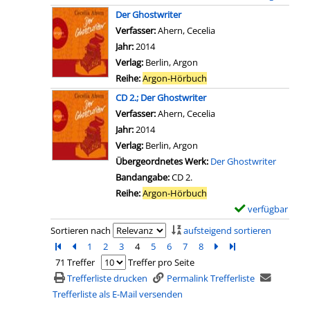
c
n
e
z
x
Der Ghostwriter
h
C
t
e
e
Verfasser:
Ahern, Cecelia
i
D
a
i
m
Jahr:
2014
c
3
i
g
p
Verlag:
Berlin, Argon
k
.
l
e
l
Reihe:
Argon-Hörbuch
a
;
s
n
a
n
CD 2.; Der Ghostwriter
T
v
r
z
Verfasser:
Ahern, Cecelia
Suche nach diesem Ver
s
o
-
e
Jahr:
2014
c
n
D
i
Verlag:
Berlin, Argon
h
C
e
g
Übergeordnetes Werk:
Der Ghostwriter
i
D
t
e
Bandangabe:
CD 2.
c
4
a
n
Reihe:
Argon-Hörbuch
k
.
i
verfügbar
E
a
;
l
x
n
Sortieren nach
aufsteigend sortieren
T
s
e
z
Zur ersten Seite blättern
Zur vorherigen Seite blättern
1
2
3
4
5
6
7
8
Zur nächsten Seite blä
Zur letzten Seite b
s
v
m
e
71 Treffer
Treffer pro Seite
c
o
p
i
Trefferliste drucken
Permalink Trefferliste
h
n
l
g
Trefferliste als E-Mail versenden
i
C
a
e