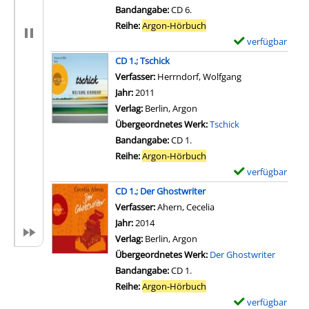
Bandangabe:
CD 6.
Reihe:
Argon-Hörbuch
verfügbar
E
x
CD 1.; Tschick
e
Verfasser:
Herrndorf, Wolfgang
Suche nach dies
m
Jahr:
2011
p
Verlag:
Berlin, Argon
l
Übergeordnetes Werk:
Tschick
a
Bandangabe:
CD 1.
r
Reihe:
Argon-Hörbuch
-
verfügbar
E
D
x
CD 1.; Der Ghostwriter
e
e
Verfasser:
Ahern, Cecelia
Suche nach diesem Ver
t
m
Jahr:
2014
a
p
Verlag:
Berlin, Argon
i
l
Übergeordnetes Werk:
Der Ghostwriter
l
a
Bandangabe:
CD 1.
s
r
Reihe:
Argon-Hörbuch
v
-
verfügbar
E