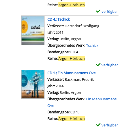
D
r
e
Reihe:
Argon-Hörbuch
c
1
-
i
verfügbar
E
k
.
D
g
x
a
CD 4.; Tschick
;
e
e
e
n
Verfasser:
Herrndorf, Wolfgang
Suche nach dies
D
t
n
m
z
Jahr:
2011
e
a
p
e
Verlag:
Berlin, Argon
r
i
l
i
Übergeordnetes Werk:
Tschick
G
l
a
g
Bandangabe:
CD 4.
h
s
r
e
Reihe:
Argon-Hörbuch
o
v
-
n
verfügbar
E
s
o
D
x
t
CD 1.; Ein Mann namens Ove
n
e
e
w
Verfasser:
Backman, Fredrik
Suche nach diesem 
C
t
m
r
Jahr:
2014
D
a
p
i
Verlag:
Berlin, Argon
2
i
l
t
Übergeordnetes Werk:
Ein Mann namens
.
l
a
e
Ove
;
s
r
r
Bandangabe:
CD 1.
T
v
-
a
Reihe:
Argon-Hörbuch
s
o
D
n
verfügbar
E