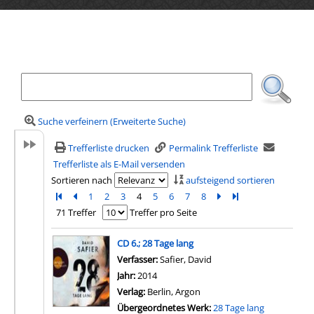
Ihre Mediensuche
Suche verfeinern (Erweiterte Suche)
Trefferliste drucken
Permalink Trefferliste
Trefferliste als E-Mail versenden
Sortieren nach
aufsteigend sortieren
Zur ersten Seite blättern
Zur vorherigen Seite blättern
1
2
3
4
5
6
7
8
Zur nächsten Seite blä
Zur letzten Seite b
71 Treffer
Treffer pro Seite
Suchergebnis
CD 6.; 28 Tage lang
Verfasser:
Safier, David
Suche nach diesem Verf
Jahr:
2014
Verlag:
Berlin, Argon
Übergeordnetes Werk:
28 Tage lang