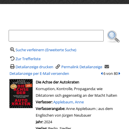
Ihre Mediensuche
Suche verfeinern (Erweiterte Suche)
Zur Trefferliste
Detailanzeige drucken
Permalink Detailanzeige
Detailanzeige per E-Mail versenden
zum vorherigen T
6 von 80
zum n
wird in neuem Tab geöffnet
Die Achse der Autokraten
Korruption, Kontrolle, Propaganda: wie
Diktatoren sich gegenseitig an der Macht halten
Verfasser:
Suche nach diesem Verfasser
Applebaum, Anne
Verfasserangabe:
Anne Applebaum ; aus dem
Englischen von Jürgen Neubauer
Jahr:
2024
Verlag:
Berlin, Siedler