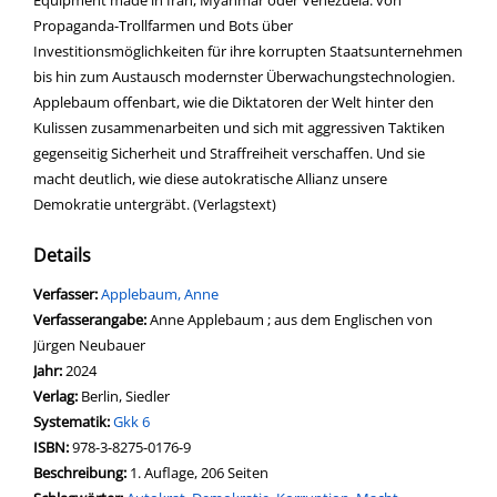
Equipment made in Iran, Myanmar oder Venezuela: von
Propaganda-Trollfarmen und Bots über
Investitionsmöglichkeiten für ihre korrupten Staatsunternehmen
bis hin zum Austausch modernster Überwachungstechnologien.
Applebaum offenbart, wie die Diktatoren der Welt hinter den
Kulissen zusammenarbeiten und sich mit aggressiven Taktiken
gegenseitig Sicherheit und Straffreiheit verschaffen. Und sie
macht deutlich, wie diese autokratische Allianz unsere
Demokratie untergräbt. (Verlagstext)
Details
Verfasser:
Suche nach diesem Verfasser
Applebaum, Anne
Verfasserangabe:
Anne Applebaum ; aus dem Englischen von
Jürgen Neubauer
Jahr:
2024
Verlag:
Berlin, Siedler
opens in new tab
Diesen Link in neuem Tab öffnen
Systematik:
Suche nach dieser Systematik
Gkk 6
Suche nach diesem Interessenskreis
ISBN:
978-3-8275-0176-9
Beschreibung:
1. Auflage, 206 Seiten