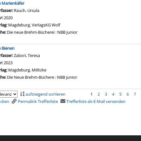
e Marienkäfer
rfasser:
Rauch, Ursula
Suche nach diesem Verfasser
hr:
2020
rlag:
Magdeburg, VerlagsKG Wolf
ihe:
Die neue Brehm-Bücherei : NBB junior
e Bienen
rfasser:
Zabori, Teresa
Suche nach diesem Verfasser
hr:
2023
rlag:
Magdeburg, Militzke
ihe:
Die Neue Brehm-Büchere : NBB junior
aufsteigend sortieren
1
2
3
4
5
6
7
rucken
Permalink Trefferliste
Trefferliste als E-Mail versenden