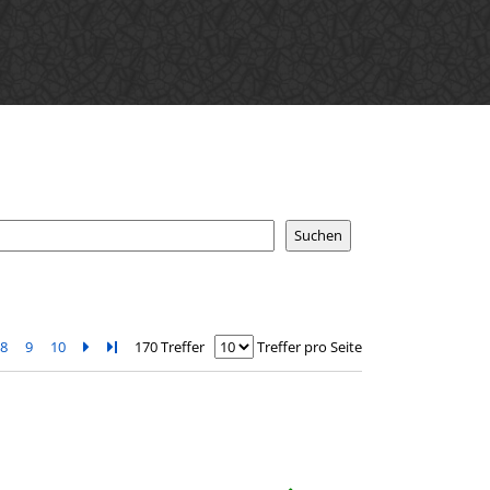
8
9
10
Zur nächsten Seite blättern
Zur letzten Seite blättern
170 Treffer
Treffer pro Seite