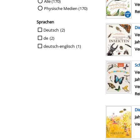
Suche auf Medienart einschränken
Alle (170)
Ve
Physische Medien (170)
Re
Sprachen
Di
Suche auf Sprachen einschränken
Deutsch
(2)
Ve
de
(2)
Ja
deutsch-englisch
(1)
Ve
Sc
Ve
Ja
Ve
Re
Di
Su
Ja
Ve