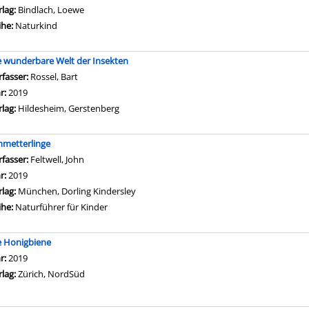
rlag:
Bindlach, Loewe
ihe:
Naturkind
e wunderbare Welt der Insekten
rfasser:
Rossel, Bart
Suche nach diesem Verfasser
hr:
2019
rlag:
Hildesheim, Gerstenberg
hmetterlinge
rfasser:
Feltwell, John
Suche nach diesem Verfasser
hr:
2019
rlag:
München, Dorling Kindersley
ihe:
Naturführer für Kinder
e Honigbiene
che nach diesem Verfasser
hr:
2019
rlag:
Zürich, NordSüd