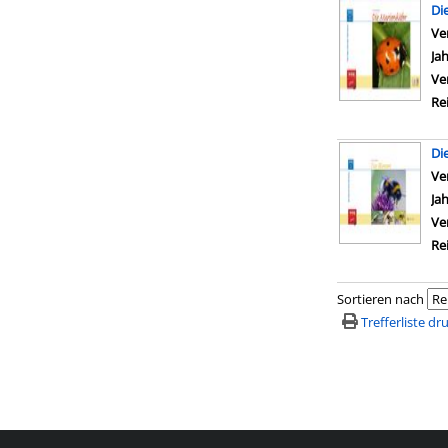
Di
Ve
Ja
Ve
Re
Di
Ve
Ja
Ve
Re
Sortieren nach
Trefferliste d