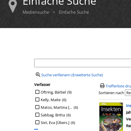
Einfache Suche
Mediensuche
>
Einfache Suche
Ihre Mediensuche
Suche verfeinern (Erweiterte Suche)
Verfasser
Suchfilter
Trefferliste d
Suche auf Verfasser einschränken
Oftring, Bärbel
(9)
Sortieren nach
Kelly, Maite
(6)
Suchergebn
In
Matos, Martina [Ill.]
(6)
Su
Ja
Sabbag, Britta
(6)
Ve
Sixt, Eva [Übers.]
(6)
Re
Mehr Verfasser-Filter anzeigen