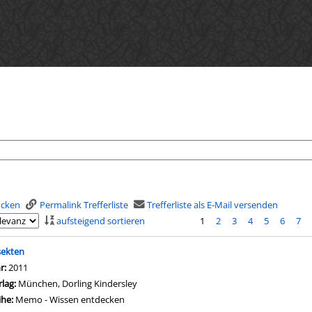
rucken
Permalink Trefferliste
Trefferliste als E-Mail versenden
aufsteigend sortieren
1
2
3
4
5
6
7
is
sekten
che nach diesem Verfasser
hr:
2011
rlag:
München, Dorling Kindersley
ihe:
Memo - Wissen entdecken