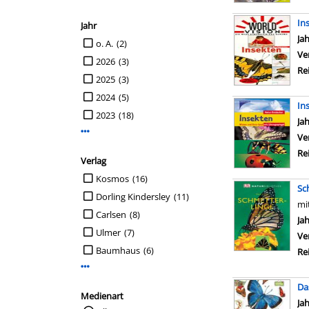
In
Jahr
Su
Ja
Suche auf Jahr einschränken
o. A.
(2)
Ve
2026
(3)
Re
2025
(3)
2024
(5)
In
2023
(18)
Su
Ja
Mehr Jahr-Filter anzeigen
Ve
Re
Verlag
Suche auf Verlag einschränken
Kosmos
(16)
Sc
Dorling Kindersley
(11)
mi
Carlsen
(8)
Su
Ja
Ulmer
(7)
Ve
Baumhaus
(6)
Re
Mehr Verlag-Filter anzeigen
Da
Medienart
Su
Ja