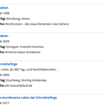
sekten
che nach diesem Verfasser
hr:
1998
rlag:
Würzburg, Arena
ihe:
World vision - die neue Dimension des Sehens
sekten
che nach diesem Verfasser
hr:
2005
rlag:
Stuttgart, Franckh-Kosmos
ihe:
Kosmos-Natur-Entdecker
hmetterlinge
t mehr als 500 Tag- und Nachtfalterarten ...
che nach diesem Verfasser
hr:
2006
rlag:
Starnberg, Dorling Kindersley
ihe:
DK-Naturbibliothek
s wundersame Leben der Schmetterlinge
che nach diesem Verfasser
hr:
2017