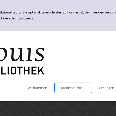
nktionalität für Sie optimal gewährleisten zu können. Zudem werden perso
 diesen Bedingungen zu.
Einfache Suche
Erweiterte Suche
Willkommen
Mediensuche
Lesungen