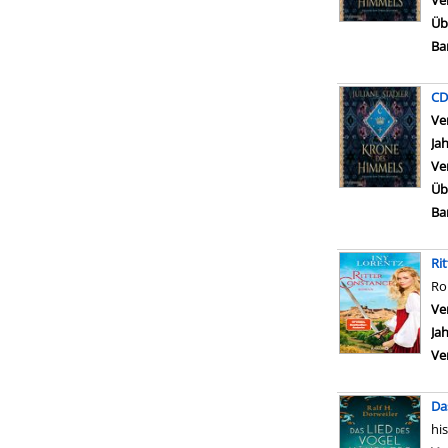
Ve
Üb
Ba
CD
Ve
Ja
Ve
Üb
Ba
Ri
R
Ve
Ja
Ve
Da
hi