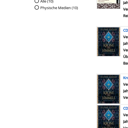
Suche auf Medienart einschränken
Alle (10)
Ja
Physische Medien (10)
Ve
Re
CD
Ve
Ja
Ve
Üb
Ba
Kr
Ve
Ja
Ve
CD
Ve
Ja