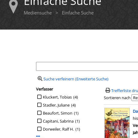
Einfache Suche
Mediensuche
>
Einfache Suche
Ihre Mediensuche
Suche verfeinern (Erweiterte Suche)
Verfasser
Suchfilter
Trefferliste d
Suche auf Verfasser einschränken
Kluckert, Tobias
(4)
Sortieren nach
Stadler, Juliane
(4)
Suchergebn
Da
Beaufort, Simon
(1)
hi
Capitani, Sabrina
(1)
Ve
Dorweiler, Ralf H.
(1)
Ja
Mehr Verfasser-Filter anzeigen