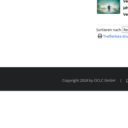
Ve
Ja
Ve
Sortieren nach
Trefferliste d
Copyright 2024 by OCLC GmbH
|
D