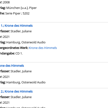
hr:
2008
rlag:
München [u.a.], Piper
ihe:
Serie Piper ; 5202
 1.; Krone des Himmels
rfasser:
Stadler, Juliane
Suche nach diesem Verfasser
hr:
2021
rlag:
Hamburg, Osterwold Audio
ergeordnetes Werk:
Krone des Himmels
ndangabe:
CD 1.
one des Himmels
rfasser:
Stadler, Juliane
hr:
2021
rlag:
Hamburg, Osterwold Audio
 2.; Krone des Himmels
rfasser:
Stadler, Juliane
Suche nach diesem Verfasser
hr:
2021