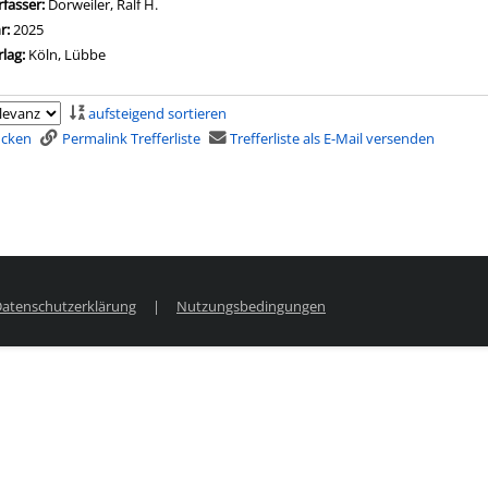
rfasser:
Dorweiler, Ralf H.
Suche nach diesem Verfasser
hr:
2025
rlag:
Köln, Lübbe
aufsteigend sortieren
rucken
Permalink Trefferliste
Trefferliste als E-Mail versenden
atenschutzerklärung
|
Nutzungsbedingungen