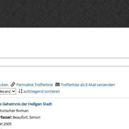
rucken
Permalink Trefferliste
Trefferliste als E-Mail versenden
aufsteigend sortieren
is
s Geheimnis der Heiligen Stadt
storischer Roman
rfasser:
Beaufort, Simon
Suche nach diesem Verfasser
hr:
2005