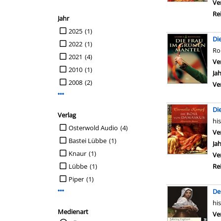
Ve
Re
Jahr
Suche auf Jahr einschränken
2025
(1)
Di
2022
(1)
R
2021
(4)
Ve
2010
(1)
Ja
2008
(2)
Ve
Mehr Jahr-Filter anzeigen
Di
Verlag
hi
Suche auf Verlag einschränken
Osterwold Audio
(4)
Ve
Bastei Lübbe
(1)
Ja
Knaur
(1)
Ve
Lübbe
(1)
Re
Piper
(1)
De
Mehr Verlag-Filter anzeigen
hi
Medienart
Ve