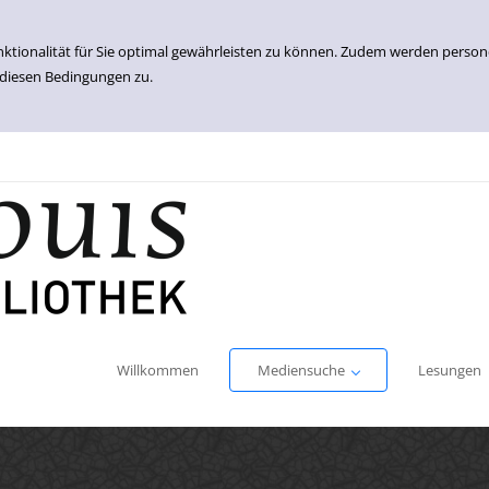
nktionalität für Sie optimal gewährleisten zu können. Zudem werden perso
 diesen Bedingungen zu.
Einfache Suche
Erweiterte Suche
Willkommen
Mediensuche
Lesungen