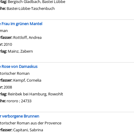
rlag:
Bergisch Gladbach, Bastei Lübbe
ihe:
Bastei-Lübbe-Taschenbuch
e Frau im grünen Mantel
oman
rfasser:
Rottloff, Andrea
Suche nach diesem Verfasser
hr:
2010
rlag:
Mainz, Zabern
e Rose von Damaskus
storischer Roman
rfasser:
Kempf, Cornelia
Suche nach diesem Verfasser
hr:
2008
rlag:
Reinbek bei Hamburg, Rowohlt
ihe:
rororo ; 24733
r verborgene Brunnen
storischer Roman aus der Provence
rfasser:
Capitani, Sabrina
Suche nach diesem Verfasser