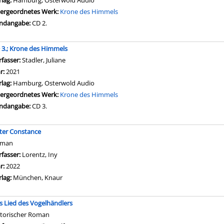
rlag:
Hamburg, Osterwold Audio
ergeordnetes Werk:
Krone des Himmels
ndangabe:
CD 2.
 3.; Krone des Himmels
rfasser:
Stadler, Juliane
Suche nach diesem Verfasser
hr:
2021
rlag:
Hamburg, Osterwold Audio
ergeordnetes Werk:
Krone des Himmels
ndangabe:
CD 3.
tter Constance
oman
rfasser:
Lorentz, Iny
Suche nach diesem Verfasser
hr:
2022
rlag:
München, Knaur
s Lied des Vogelhändlers
storischer Roman