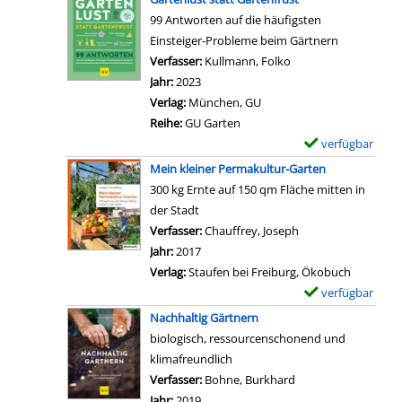
r
o
D
n
e
e
99 Antworten auf die häufigsten
n
n
e
z
m
r
Einsteiger-Probleme beim Gärtnern
m
K
t
e
p
t
Verfasser:
Kullmann, Folko
Suche nach diesem V
i
e
a
i
l
i
Jahr:
2023
t
i
i
g
a
g
Verlag:
München, GU
w
n
l
e
r
,
Reihe:
GU Garten
e
e
s
n
-
l
verfügbar
E
n
Z
v
D
o
x
i
Mein kleiner Permakultur-Garten
e
o
e
s
e
g
300 kg Ernte auf 150 qm Fläche mitten in
i
n
t
!
m
A
der Stadt
t
G
a
a
p
u
Verfasser:
Chauffrey, Joseph
Suche nach diesem 
z
a
i
n
l
f
Jahr:
2017
u
r
l
z
a
w
Verlag:
Staufen bei Freiburg, Ökobuch
G
t
s
e
r
a
verfügbar
E
ä
e
v
i
-
n
x
r
Nachhaltig Gärtnern
n
o
g
D
d
e
t
biologisch, ressourcenschonend und
g
n
e
e
a
m
n
klimafreundlich
e
M
n
t
n
p
e
Verfasser:
Bohne, Burkhard
Suche nach diesem 
s
e
a
z
l
r
Jahr:
2019