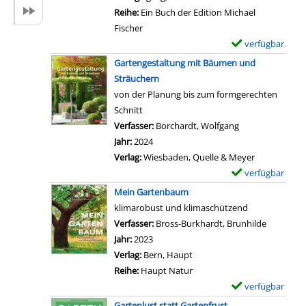
n
a
a
Reihe:
Ein Buch der Edition Michael
N
i
r
Fischer
a
l
-
verfügbar
E
t
s
D
x
Gartengestaltung mit Bäumen und
u
v
e
e
Sträuchern
r
o
t
m
von der Planung bis zum formgerechten
-
n
a
p
Schnitt
P
I
i
l
Verfasser:
Borchardt, Wolfgang
Suche nach dies
r
n
l
a
Jahr:
2024
ä
d
s
r
Verlag:
Wiesbaden, Quelle & Meyer
r
e
v
-
verfügbar
E
i
n
o
D
x
e
Mein Gartenbaum
G
n
e
e
g
klimarobust und klimaschützend
a
G
t
m
ä
Verfasser:
Bross-Burkhardt, Brunhilde
Suche nac
r
ä
a
p
r
Jahr:
2023
t
r
i
l
t
Verlag:
Bern, Haupt
e
t
l
a
e
Reihe:
Haupt Natur
n
n
s
r
n
verfügbar
E
,
e
v
-
a
x
f
Gartenlust statt Gartenfrust