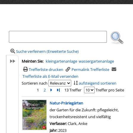
Ihre Mediensuche
Suche verfeinern (Erweiterte Suche)
Meinten Sie:
kleingartenanlage
wassergartenanlage
Trefferliste drucken
Permalink Trefferliste
Trefferliste als E-Mail versenden
Sortieren nach
aufsteigend sortieren
1
2
Zur nächsten Seite blättern
Zur letzten Seite blättern
13 Treffer
Treffer pro Seite
Suchergebnis
Natur-Präriegärten
der Garten für die Zukunft: pflegeleicht,
trockenheitsresistent und vielfältig
Verfasser:
Clark, Anke
Suche nach diesem Verfas
Jahr:
2023