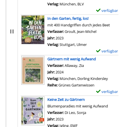
Verlag:
München, BLV
verfügbar
E
x
In den Garten, fertig, los!
e
mit 400 Handgriffen durch jedes Beet
m
Verfasser:
Groult, Jean-Michel
Suche nach diese
p
Jahr:
2023
l
Verlag:
Stuttgart, Ulmer
a
verfügbar
E
r
x
Gärtnern mit wenig Aufwand
-
e
Verfasser:
Allaway, Zia
Suche nach diesem Verfa
D
m
Jahr:
2024
e
p
Verlag:
München, Dorling Kindersley
t
l
Reihe:
Grünes Gartenwissen
a
a
verfügbar
E
i
r
x
Keine Zeit zu Gärtnern
l
-
e
Blumenparadies mit wenig Aufwand
s
D
m
Verfasser:
Di Leo, Sonja
Suche nach diesem Verf
v
e
p
Jahr:
2023
o
t
l
Verlag:
Igling, EMF