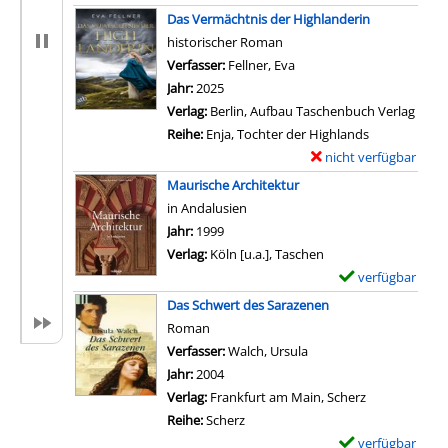
x
Das Vermächtnis der Highlanderin
e
historischer Roman
m
Verfasser:
Fellner, Eva
Suche nach diesem Verfas
p
Jahr:
2025
l
Verlag:
Berlin, Aufbau Taschenbuch Verlag
a
Reihe:
Enja, Tochter der Highlands
r
nicht verfügbar
E
-
x
Maurische Architektur
D
e
in Andalusien
e
m
Suche nach diesem Verfasser
Jahr:
1999
t
p
Verlag:
Köln [u.a.], Taschen
a
l
verfügbar
E
i
a
x
Das Schwert des Sarazenen
l
r
e
Roman
s
-
m
Verfasser:
Walch, Ursula
Suche nach diesem Ver
v
D
p
Jahr:
2004
o
e
l
Verlag:
Frankfurt am Main, Scherz
n
t
a
Reihe:
Scherz
D
a
r
verfügbar
E