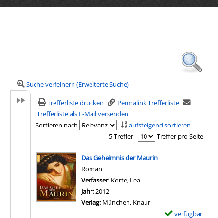
Ihre Mediensuche
Suche verfeinern (Erweiterte Suche)
Trefferliste drucken
Permalink Trefferliste
Trefferliste als E-Mail versenden
Sortieren nach
aufsteigend sortieren
5 Treffer
Treffer pro Seite
Suchergebnis
Das Geheimnis der Maurin
Roman
Verfasser:
Korte, Lea
Suche nach diesem Verfass
Jahr:
2012
Verlag:
München, Knaur
verfügbar
E