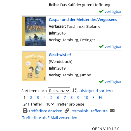
a
e
Reihe:
Das Kaff der guten Hoffnung
f
t
verfügbar
E
f
a
x
Caspar und der Meister des Vergessens
d
i
e
Verfasser:
Taschinski, Stefanie
Suche nach diese
e
l
m
Jahr:
2016
r
s
p
Verlag:
Hamburg, Oetinger
g
v
l
verfügbar
E
u
o
a
x
t
Geschwister!
n
r
e
e
[Wendebuch]
C
-
m
n
Suche nach diesem Verfasser
Jahr:
2019
D
D
p
H
Verlag:
Hamburg, Jumbo
2
e
l
o
verfügbar
E
.
t
a
f
x
Sortieren nach
aufsteigend sortieren
;
a
r
f
e
1
2
3
4
5
6
7
8
9
10
Zur nächsten Seite b
Zur letzten Seite 
D
i
-
n
m
241 Treffer
Treffer pro Seite
a
l
D
u
p
Trefferliste drucken
Permalink Trefferliste
s
s
e
n
l
Trefferliste als E-Mail versenden
K
v
t
g
a
a
o
a
-
OPEN V 10.1.3.0
r