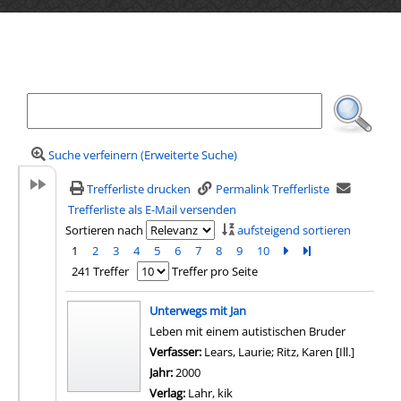
Ihre Mediensuche
Suche verfeinern (Erweiterte Suche)
Trefferliste drucken
Permalink Trefferliste
Trefferliste als E-Mail versenden
Sortieren nach
aufsteigend sortieren
1
2
3
4
5
6
7
8
9
10
Zur nächsten Seite b
Zur letzten Seite 
241 Treffer
Treffer pro Seite
Suchergebnis
Unterwegs mit Jan
Leben mit einem autistischen Bruder
Verfasser:
Lears, Laurie
;
Ritz, Karen [Ill.]
Suche na
Jahr:
2000
Verlag:
Lahr, kik