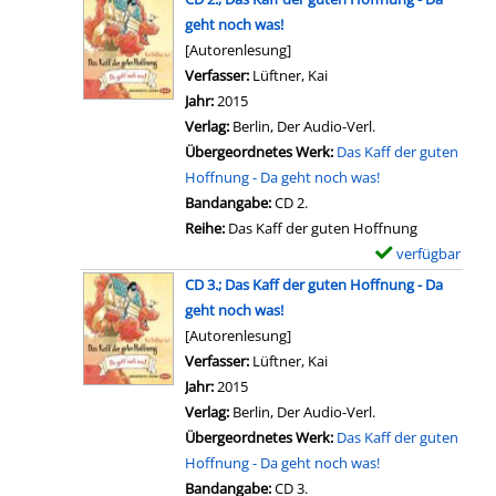
g
a
D
g
l
geht noch was!
e
s
e
e
s
[Autorenlesung]
S
Z
t
n
a
Verfasser:
Lüftner, Kai
Suche nach diesem Verfa
c
a
a
n
Jahr:
2015
h
u
i
z
Verlag:
Berlin, Der Audio-Verl.
a
b
l
e
Übergeordnetes Werk:
Das Kaff der guten
t
e
s
i
Hoffnung - Da geht noch was!
t
r
v
g
Bandangabe:
CD 2.
e
l
o
e
Reihe:
Das Kaff der guten Hoffnung
n
i
n
n
verfügbar
E
a
e
C
x
n
CD 3.; Das Kaff der guten Hoffnung - Da
d
D
e
z
geht noch was!
a
1
m
e
[Autorenlesung]
n
.
p
i
Verfasser:
Lüftner, Kai
Suche nach diesem Verfa
z
;
l
g
Jahr:
2015
e
D
a
e
Verlag:
Berlin, Der Audio-Verl.
i
a
r
n
Übergeordnetes Werk:
Das Kaff der guten
g
s
-
Hoffnung - Da geht noch was!
e
K
D
Bandangabe:
CD 3.
n