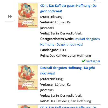
U
i
r
x
CD 1.; Das Kaff der guten Hoffnung - Da
n
l
-
e
geht noch was!
t
s
D
m
[Autorenlesung]
e
v
e
p
Verfasser:
Lüftner, Kai
Suche nach diesem Verfa
r
o
t
l
Jahr:
2015
w
n
a
a
Verlag:
Berlin, Der Audio-Verl.
e
D
i
r
Übergeordnetes Werk:
Das Kaff der guten
g
i
l
-
Hoffnung - Da geht noch was!
s
e
s
D
Bandangabe:
CD 1.
m
P
v
e
Reihe:
Das Kaff der guten Hoffnung
i
u
o
t
verfügbar
E
t
m
n
a
x
J
Das Kaff der guten Hoffnung - Da geht
p
L
i
e
a
noch was!
e
e
l
m
n
[Autorenlesung]
r
b
s
p
a
Verfasser:
Lüftner, Kai
n
e
v
l
n
Jahr:
2015
i
n
o
a
z
Verlag:
Berlin, Der Audio-Verl.
c
d
n
r
e
Reihe:
Das Kaff der guten Hoffnung
k
i
D
-
i
e
CD 2.; Das Kaff der guten Hoffnung - Da