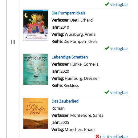
verfügbar
E
x
Die Pumpernickels
e
Verfasser:
Dietl, Erhard
Suche nach diesem Verfa
m
Jahr:
2010
p
Verlag:
Würzburg, Arena
l
Reihe:
Die Pumpernickels
a
verfügbar
E
r
x
Lebendige Schatten
-
e
Verfasser:
Funke, Cornelia
Suche nach diesem Ve
D
m
Jahr:
2020
e
p
Verlag:
Hamburg, Dressler
t
l
Reihe:
Reckless
a
a
verfügbar
E
i
r
x
Das Zauberlied
l
-
e
Roman
s
D
m
Verfasser:
Montefiore, Santa
Suche nach diesem
v
e
p
Jahr:
2005
o
t
l
Verlag:
München, Knaur
n
a
a
nicht verfügbar
E