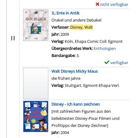
nicht verfügbar
E
x
3.; Ente in Antik
e
Orakel und andere Debakel
m
Verfasser:
Disney,
Walt
Suche nach diesem Verfa
p
Jahr:
2009
l
Verlag:
Köln, Ehapa Comic Coll. Egmont
a
Übergeordnetes Werk:
Enthologien
r
Bandangabe:
3.
-
verfügbar
E
D
x
Walt Disneys Micky Maus
e
e
die frühen Jahre
t
m
Verlag:
Stuttgart, Egmont-Ehapa-Verl.
a
p
i
l
l
Disney - Ich kann zeichnen
a
s
[mit zahlreichen Figuren aus den
r
v
beliebtesten Disney-Pixar Filmen und
-
o
Profitipps der Disney-Zeichner]
D
n
Suche nach diesem Verfasser
Jahr:
2004
e