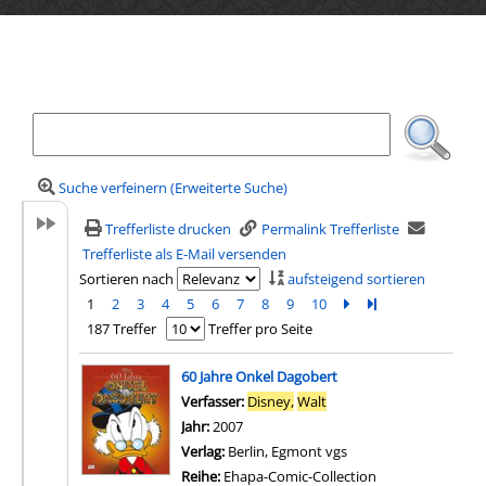
Ihre Mediensuche
Suche verfeinern (Erweiterte Suche)
Trefferliste drucken
Permalink Trefferliste
Trefferliste als E-Mail versenden
Sortieren nach
aufsteigend sortieren
1
2
3
4
5
6
7
8
9
10
Zur nächsten Seite b
Zur letzten Seite 
187 Treffer
Treffer pro Seite
Suchergebnis
60 Jahre Onkel Dagobert
Verfasser:
Disney,
Walt
Suche nach diesem Verfa
Jahr:
2007
Verlag:
Berlin, Egmont vgs
Reihe:
Ehapa-Comic-Collection