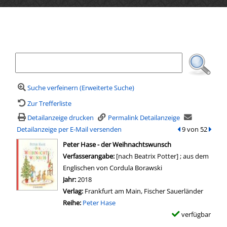
Ihre Mediensuche
Suche verfeinern (Erweiterte Suche)
Zur Trefferliste
Detailanzeige drucken
Permalink Detailanzeige
Detailanzeige per E-Mail versenden
zum vorherigen T
9 von 52
zum n
wird in neuem Tab geöffnet
Peter Hase - der Weihnachtswunsch
Suche nach diesem Verfasser
Verfasserangabe:
[nach Beatrix Potter] ; aus dem
Englischen von Cordula Borawski
Jahr:
2018
Verlag:
Frankfurt am Main, Fischer Sauerländer
Reihe:
Peter Hase
verfügbar