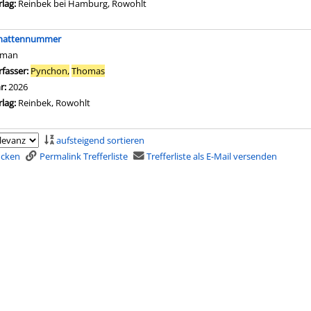
rlag:
Reinbek bei Hamburg, Rowohlt
hattennummer
oman
rfasser:
Pynchon,
Thomas
Suche nach diesem Verfasser
hr:
2026
rlag:
Reinbek, Rowohlt
aufsteigend sortieren
rucken
Permalink Trefferliste
Trefferliste als E-Mail versenden