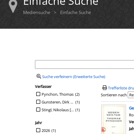
Einfache Suche
Mediensuche
>
Einfache Suche
Ihre Mediensuche
Suche verfeinern (Erweiterte Suche)
Verfasser
Suchfilter
Trefferliste d
Suche auf Verfasser einschränken
Pynchon, Thomas
(2)
Sortieren nach
Gunsteren, Dirk van [Übers.]
(1)
Suchergebn
Ge
Stingl, Nikolaus [Übers.]
(1)
R
Ve
Jahr
Ja
Suche auf Jahr einschränken
2026
(1)