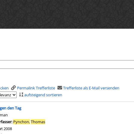
rucken
Permalink Trefferliste
Trefferliste als E-Mail versenden
aufsteigend sortieren
is
gen den Tag
oman
rfasser:
Pynchon,
Thomas
Suche nach diesem Verfasser
hr:
2008