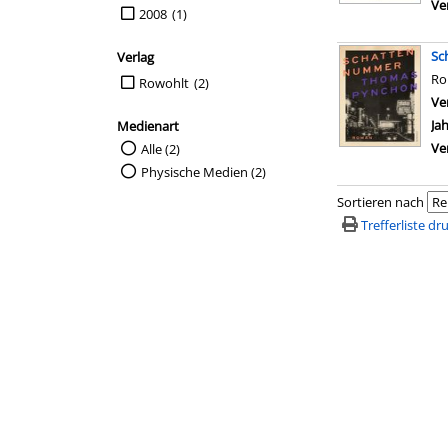
Ve
2008
(1)
Sc
Verlag
R
Suche auf Verlag einschränken
Rowohlt
(2)
Ve
Ja
Medienart
Ve
Suche auf Medienart einschränken
Alle (2)
Physische Medien (2)
Sortieren nach
Trefferliste d