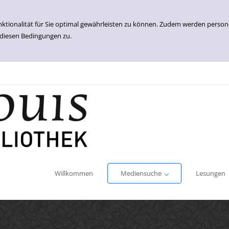
nktionalität für Sie optimal gewährleisten zu können. Zudem werden perso
 diesen Bedingungen zu.
Einfache Suche
Erweiterte Suche
Willkommen
Mediensuche
Lesungen