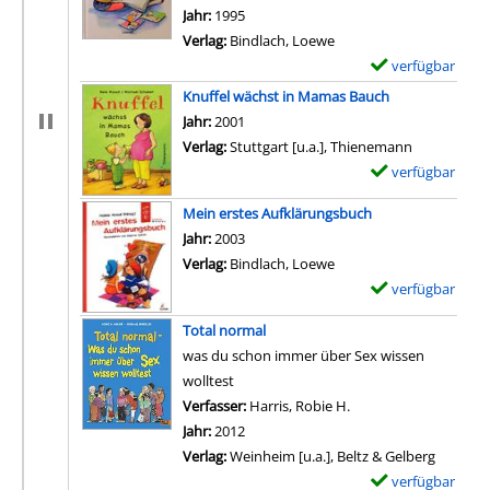
Jahr:
1995
Verlag:
Bindlach, Loewe
verfügbar
E
x
Knuffel wächst in Mamas Bauch
e
Suche nach diesem Verfasser
Jahr:
2001
m
Verlag:
Stuttgart [u.a.], Thienemann
p
verfügbar
E
l
x
Mein erstes Aufklärungsbuch
a
e
Suche nach diesem Verfasser
Jahr:
2003
r
m
Verlag:
Bindlach, Loewe
-
p
verfügbar
E
D
l
x
e
a
Total normal
e
t
r
was du schon immer über Sex wissen
m
a
-
wolltest
p
i
D
Verfasser:
Harris, Robie H.
Suche nach diesem Ve
l
l
e
Jahr:
2012
a
s
t
Verlag:
Weinheim [u.a.], Beltz & Gelberg
r
v
a
verfügbar
E