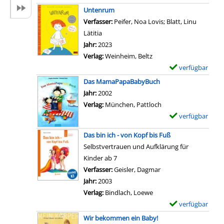
-
o
i
x
Untenrum
D
n
l
e
Verfasser:
Peifer, Noa Lovis
;
Blatt, Linu
e
W
s
m
Lätitia
Suche nach diesem Verfasser
t
o
v
p
Jahr:
2023
a
k
o
l
Verlag:
Weinheim, Beltz
i
o
n
a
verfügbar
E
l
m
K
r
x
s
Das MamaPapaBabyBuch
m
n
-
e
v
Suche nach diesem Verfasser
Jahr:
2002
s
u
D
m
o
Verlag:
München, Pattloch
t
f
e
p
n
verfügbar
E
d
f
t
l
M
x
u
e
a
Das bin ich - von Kopf bis Fuß
a
e
e
h
l
i
Selbstvertrauen und Aufklärung für
r
i
m
e
w
l
Kinder ab 7
-
n
p
r
ä
s
Verfasser:
Geisler, Dagmar
Suche nach diesem V
D
e
l
?
c
v
Jahr:
2003
e
r
a
a
h
o
Verlag:
Bindlach, Loewe
t
s
r
n
s
n
verfügbar
E
a
t
-
z
t
T
x
i
Wir bekommen ein Baby!
e
D
e
i