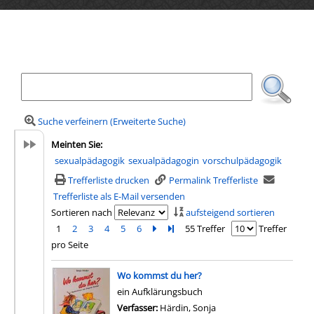
Ihre Mediensuche
Suche verfeinern (Erweiterte Suche)
Meinten Sie:
sexualpädagogik
sexualpädagogin
vorschulpädagogik
Trefferliste drucken
Permalink Trefferliste
Trefferliste als E-Mail versenden
Sortieren nach
aufsteigend sortieren
1
2
3
4
5
6
Zur nächsten Seite blättern
Zur letzten Seite blättern
55 Treffer
Treffer
pro Seite
Suchergebnis
Wo kommst du her?
ein Aufklärungsbuch
Verfasser:
Härdin, Sonja
Suche nach diesem Ver