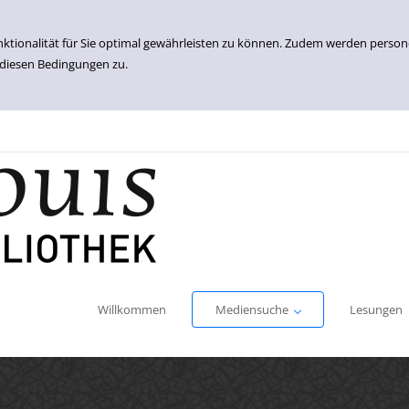
nktionalität für Sie optimal gewährleisten zu können. Zudem werden perso
 diesen Bedingungen zu.
Einfache Suche
Erweiterte Suche
Willkommen
Mediensuche
Lesungen