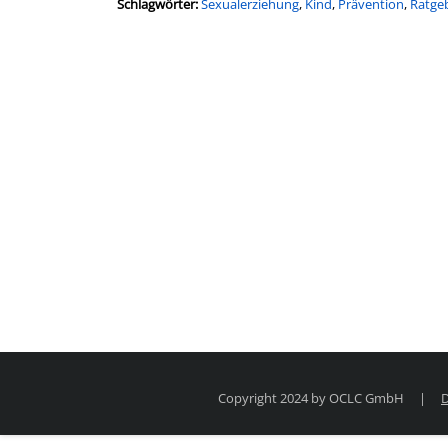
Schlagwörter:
Sexualerziehung
,
Kind
,
Prävention
,
Ratge
Suche nach dieser Beteiligten Person
Copyright 2024 by OCLC GmbH
|
D