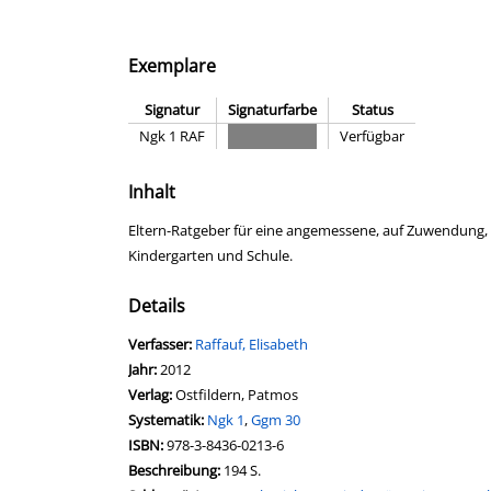
Exemplare
Signatur
Signaturfarbe
Status
Ngk 1 RAF
Verfügbar
Inhalt
Eltern-Ratgeber für eine angemessene, auf Zuwendung,
Kindergarten und Schule.
Details
Verfasser:
Suche nach diesem Verfasser
Raffauf, Elisabeth
Jahr:
2012
Verlag:
Ostfildern, Patmos
opens in new tab
Diesen Link in neuem Tab öffnen
Systematik:
Suche nach dieser Systematik
Ngk 1
,
Ggm 30
Suche nach diesem Interessenskreis
ISBN:
978-3-8436-0213-6
Beschreibung:
194 S.