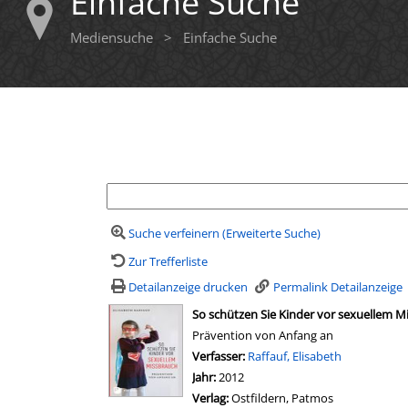
Einfache Suche
Mediensuche
>
Einfache Suche
Ihre Mediensuche
Suche verfeinern (Erweiterte Suche)
Zur Trefferliste
Detailanzeige drucken
Permalink Detailanzeige
wird in neuem Tab geöffnet
So schützen Sie Kinder vor sexuellem M
Prävention von Anfang an
Verfasser:
Suche nach diesem Verfasser
Raffauf, Elisabeth
Jahr:
2012
Verlag:
Ostfildern, Patmos