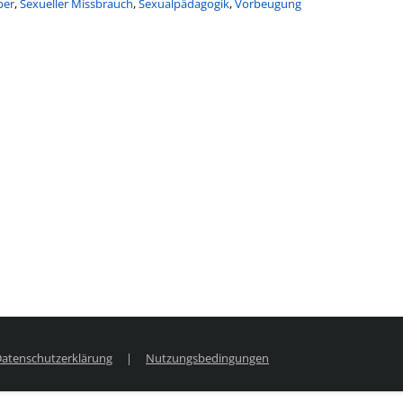
ber
,
Sexueller Missbrauch
,
Sexualpädagogik
,
Vorbeugung
atenschutzerklärung
|
Nutzungsbedingungen