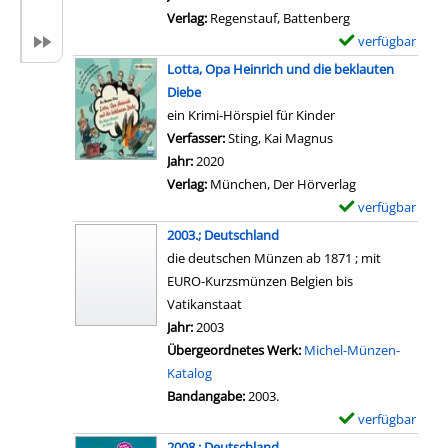
2
i
a
Verlag:
Regenstauf, Battenberg
0
l
r
verfügbar
E
0
s
-
x
Lotta, Opa Heinrich und die beklauten
8
v
D
e
Diebe
.
o
e
m
ein Krimi-Hörspiel für Kinder
;
n
t
p
Verfasser:
Sting, Kai Magnus
Suche nach diesem 
K
U
a
l
Jahr:
2020
l
n
i
a
Verlag:
München, Der Hörverlag
e
s
l
r
verfügbar
E
i
e
s
-
x
n
2003.; Deutschland
r
v
D
e
e
die deutschen Münzen ab 1871 ; mit
G
o
e
m
r
EURO-Kurzsmünzen Belgien bis
e
n
t
p
D
Vatikanstaat
l
W
a
l
e
Suche nach diesem Verfasser
Jahr:
2003
d
e
i
a
u
Übergeordnetes Werk:
Michel-Münzen-
u
l
l
r
t
Katalog
n
t
s
-
s
Bandangabe:
2003.
d
m
v
D
c
verfügbar
E
d
ü
o
e
h
x
i
2008.; Deutschland