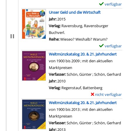
verfügbar
E
x
Unser Geld und die Wirtschaft
e
Suche nach diesem Verfasser
Jahr:
2015
m
Verlag:
Ravensburg, Ravensburger
p
Buchverl.
l
Reihe:
Wieseo? Weshalb? Warum?
a
verfügbar
E
r
x
Weltmünzkatalog 20. & 21. Jahrhundert
-
e
von 1900 bis 2009 ; mit den aktuellen
D
m
Marktpreisen
e
p
Verfasser:
Schön, Günter
;
Schön, Gerhard
Suche
t
l
Jahr:
2010
a
a
Verlag:
Regenstauf, Battenberg
i
r
nicht verfügbar
E
l
-
x
Weltmünzkatalog 20. & 21. Jahrhundert
s
D
e
von 1900 bis 2013 ; mit den aktuellen
v
e
m
Marktpreisen
o
t
p
Verfasser:
Schön, Günter
;
Schön, Gerhard
Suche
n
a
l
Jahr:
2013