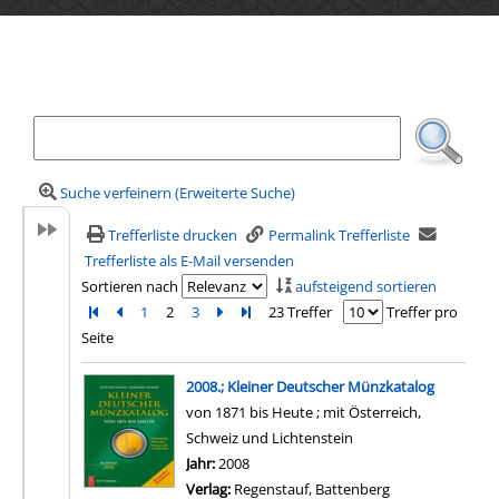
Ihre Mediensuche
Suche verfeinern (Erweiterte Suche)
Trefferliste drucken
Permalink Trefferliste
Trefferliste als E-Mail versenden
Sortieren nach
aufsteigend sortieren
Zur ersten Seite blättern
Zur vorherigen Seite blättern
1
2
3
Zur nächsten Seite blättern
Zur letzten Seite blättern
23 Treffer
Treffer pro
Seite
Suchergebnis
2008.; Kleiner Deutscher Münzkatalog
von 1871 bis Heute ; mit Österreich,
Schweiz und Lichtenstein
Suche nach diesem Verfasser
Jahr:
2008
Verlag:
Regenstauf, Battenberg