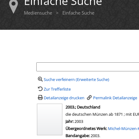
Einfache Suche
Mediensuche
>
Einfache Suche
Ihre Mediensuche
Suche verfeinern (Erweiterte Suche)
Zur Trefferliste
Detailanzeige drucken
Permalink Detailanzeige
wird in neuem Tab geöffnet
2003.; Deutschland
die deutschen Münzen ab 1871 ; mit EU
Suche nach diesem Verfasser
Jahr:
2003
Übergeordnetes Werk:
Michel-Münzen-
Bandangabe:
2003.