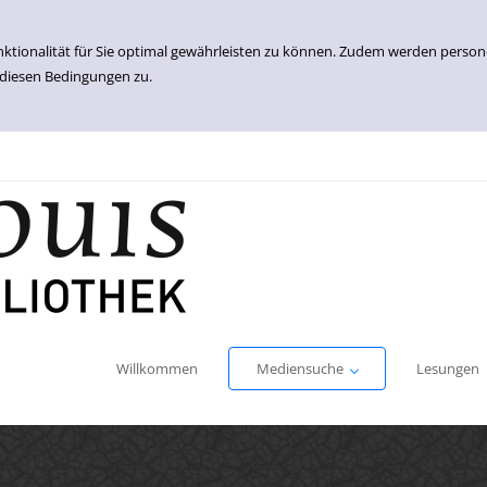
nktionalität für Sie optimal gewährleisten zu können. Zudem werden perso
 diesen Bedingungen zu.
Einfache Suche
Erweiterte Suche
Willkommen
Mediensuche
Lesungen