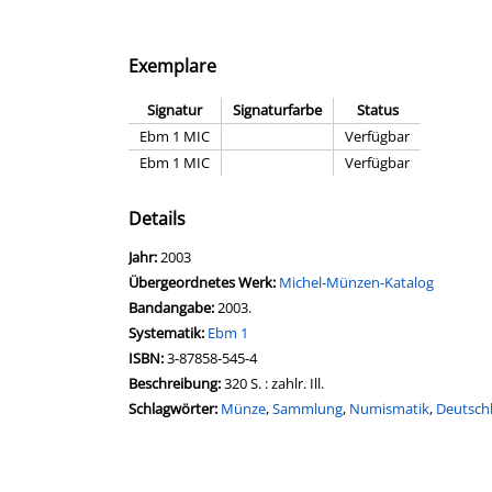
Exemplare
Signatur
Signaturfarbe
Status
Ebm 1 MIC
Verfügbar
Ebm 1 MIC
Verfügbar
Details
Suche nach diesem Verfasser
Jahr:
2003
Übergeordnetes Werk:
Michel-Münzen-Katalog
Bandangabe:
2003.
opens in new tab
Diesen Link in neuem Tab öffnen
Systematik:
Suche nach dieser Systematik
Ebm 1
Suche nach diesem Interessenskreis
ISBN:
3-87858-545-4
Beschreibung:
320 S. : zahlr. Ill.
Schlagwörter:
Münze
,
Sammlung
,
Numismatik
,
Deutsch
Suche nach dieser Beteiligten Person