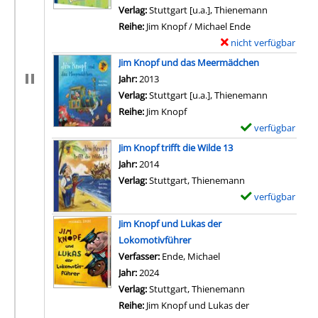
Verlag:
Stuttgart [u.a.], Thienemann
Reihe:
Jim Knopf / Michael Ende
nicht verfügbar
E
x
Jim Knopf und das Meermädchen
e
Suche nach diesem Verfasser
Jahr:
2013
m
Verlag:
Stuttgart [u.a.], Thienemann
p
Reihe:
Jim Knopf
l
verfügbar
E
a
x
Jim Knopf trifft die Wilde 13
r
e
Suche nach diesem Verfasser
Jahr:
2014
-
m
Verlag:
Stuttgart, Thienemann
D
p
verfügbar
E
e
l
x
t
Jim Knopf und Lukas der
a
e
a
Lokomotivführer
r
m
i
Verfasser:
Ende, Michael
Suche nach diesem Ver
-
p
l
Jahr:
2024
D
l
s
Verlag:
Stuttgart, Thienemann
e
a
v
Reihe:
Jim Knopf und Lukas der
t
r