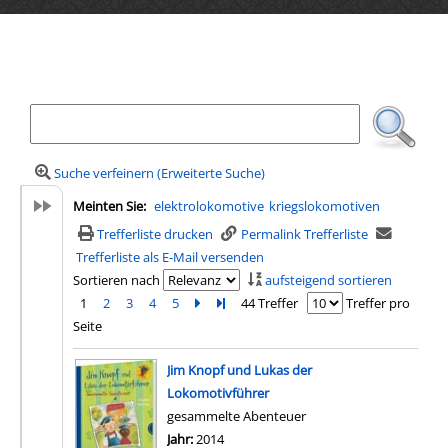
Ihre Mediensuche
Suche verfeinern (Erweiterte Suche)
Meinten Sie:
elektrolokomotive
kriegslokomotiven
Trefferliste drucken
Permalink Trefferliste
Trefferliste als E-Mail versenden
Sortieren nach
aufsteigend sortieren
1
2
3
4
5
Zur nächsten Seite blättern
Zur letzten Seite blättern
44 Treffer
Treffer pro
Seite
Suchergebnis
Jim Knopf und Lukas der
Lokomotivführer
gesammelte Abenteuer
Suche nach diesem Verfasser
Jahr:
2014