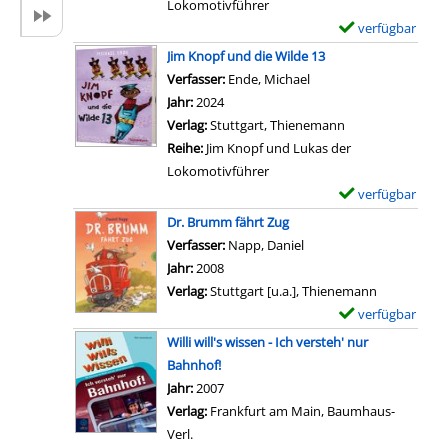
o
Lokomotivführer
a
-
n
verfügbar
E
i
D
J
x
l
Jim Knopf und die Wilde 13
e
i
e
s
Verfasser:
Ende, Michael
Suche nach diesem Ver
t
m
m
v
Jahr:
2024
a
K
p
o
Verlag:
Stuttgart, Thienemann
i
n
l
n
Reihe:
Jim Knopf und Lukas der
l
o
a
J
Lokomotivführer
s
p
r
i
verfügbar
E
v
f
-
m
x
o
Dr. Brumm fährt Zug
u
D
K
e
n
Verfasser:
Napp, Daniel
Suche nach diesem Verf
n
e
n
m
J
Jahr:
2008
d
t
o
p
i
Verlag:
Stuttgart [u.a.], Thienemann
L
a
p
l
m
verfügbar
E
u
i
f
a
K
x
Willi will's wissen - Ich versteh' nur
k
l
u
r
n
e
Bahnhof!
a
s
n
-
o
m
Suche nach diesem Verfasser
Jahr:
2007
s
v
d
D
p
p
Verlag:
Frankfurt am Main, Baumhaus-
d
o
d
e
f
l
Verl.
e
n
a
t