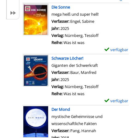
Z
i
a
x
Die Sonne
e
l
r
e
mega heiß und super hell!
i
s
-
m
Verfasser:
Engel, Sabine
Suche nach diesem Verf
g
v
D
p
Jahr:
2025
e
o
e
l
Verlag:
Nürnberg, Tessloff
&
n
t
a
Reihe:
Was ist was
e
S
a
r
verfügbar
E
r
t
i
-
x
k
Schwarze Löcher!
e
l
D
e
l
Giganten der Schwerkraft
r
s
e
m
ä
Verfasser:
Baur, Manfred
Suche nach diesem Ver
n
v
t
p
r
Jahr:
2025
e
o
a
l
e
Verlag:
Nürnberg, Tessloff
a
n
i
a
m
Reihe:
Was ist was
n
M
l
r
i
verfügbar
E
z
a
s
-
r
x
e
Der Mond
r
v
D
d
e
i
mystische Geheimnisse und
s
o
e
a
m
g
wissenschaftliche Fakten
a
n
t
s
p
e
Verfasser:
Pang, Hannah
Suche nach diesem Ver
n
W
a
W
l
n
Jahr:
2018