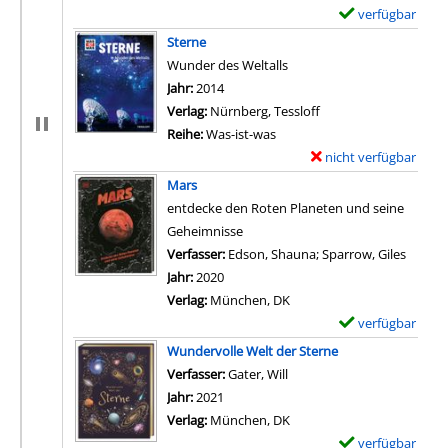
verfügbar
E
x
Sterne
e
Wunder des Weltalls
m
Suche nach diesem Verfasser
Jahr:
2014
p
Verlag:
Nürnberg, Tessloff
l
Reihe:
Was-ist-was
a
nicht verfügbar
E
r
x
Mars
-
e
entdecke den Roten Planeten und seine
D
m
Geheimnisse
e
p
Verfasser:
Edson, Shauna
;
Sparrow, Giles
Suche 
t
l
Jahr:
2020
a
a
Verlag:
München, DK
i
r
verfügbar
E
l
-
x
Wundervolle Welt der Sterne
s
D
e
Verfasser:
Gater, Will
Suche nach diesem Verfass
v
e
m
Jahr:
2021
o
t
p
Verlag:
München, DK
n
a
l
verfügbar
E