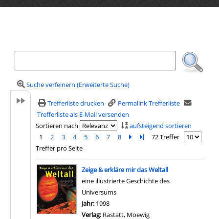
Ihre Mediensuche
Suche verfeinern (Erweiterte Suche)
Trefferliste drucken
Permalink Trefferliste
Trefferliste als E-Mail versenden
Sortieren nach
aufsteigend sortieren
1
2
3
4
5
6
7
8
Zur nächsten Seite blättern
Zur letzten Seite blättern
72 Treffer
Treffer pro Seite
Suchergebnis
Zeige & erkläre mir das Weltall
eine illustrierte Geschichte des
Universums
Suche nach diesem Verfasser
Jahr:
1998
Verlag:
Rastatt, Moewig