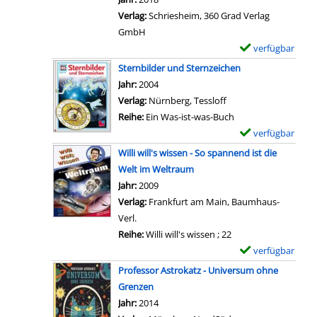
z
u
i
e
a
Verlag:
Schriesheim, 360 Grad Verlag
e
n
l
l
r
GmbH
i
d
s
t
-
verfügbar
E
g
e
v
a
D
x
e
Sternbilder und Sternzeichen
r
o
l
e
e
n
Suche nach diesem Verfasser
Jahr:
2004
v
n
l
t
m
Verlag:
Nürnberg, Tessloff
o
D
a
a
p
Reihe:
Ein Was-ist-was-Buch
l
i
n
i
l
verfügbar
E
l
e
z
l
a
x
e
Willi will's wissen - So spannend ist die
S
e
s
r
e
W
Welt im Weltraum
o
i
v
-
m
e
Suche nach diesem Verfasser
Jahr:
2009
n
g
o
D
p
l
Verlag:
Frankfurt am Main, Baumhaus-
n
e
n
e
l
t
Verl.
e
n
S
t
a
d
Reihe:
Willi will's wissen ; 22
a
c
a
r
e
verfügbar
E
n
h
i
-
r
x
z
Professor Astrokatz - Universum ohne
w
l
D
S
e
e
Grenzen
a
s
e
t
m
i
Suche nach diesem Verfasser
Jahr:
2014
r
v
t
e
p